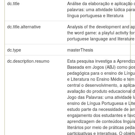
dc.title
Análise da elaboração e aplicação 
palavras: uma atividade lúdica par
língua portuguesa e literatura
dc.title.alternative
Analysis of the development and app
the word game: a playful activity fo
portuguese language and literature
dc.type
masterThesis
dc.description.resumo
Esta pesquisa investiga a Aprendi
Baseada em Jogos (ABJ) como poss
pedagógica para o ensino de Líng
e Literatura no Ensino Médio e te
central o desenvolvimento, a aplica
avaliação do produto educacional
Jogo das Palavras: uma atividade l
ensino de Língua Portuguesa e Lite
estudo parte da necessidade de am
engajamento dos estudantes e favo
aprendizagem de conteúdos linguís
literários por meio de práticas ped
participativas e interativas. O objet