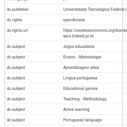
dc.publisher
Universidade Tecnológica Federal 
dc.rights
openAccess
dc.rights.uri
https://creativecommons.org/licens
sa/4.0/deed.pt-br
dc.subject
Jogos educativos
dc.subject
Ensino - Metodologia
dc.subject
Aprendizagem ativa
dc.subject
Língua portuguesa
dc.subject
Educational games
dc.subject
Teaching - Methodology
dc.subject
Active learning
dc.subject
Portuguese language