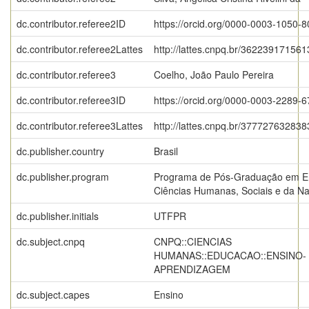
dc.contributor.referee2ID
https://orcid.org/0000-0003-1050-
dc.contributor.referee2Lattes
http://lattes.cnpq.br/36223917156
dc.contributor.referee3
Coelho, João Paulo Pereira
dc.contributor.referee3ID
https://orcid.org/0000-0003-2289-
dc.contributor.referee3Lattes
http://lattes.cnpq.br/37772763283
dc.publisher.country
Brasil
dc.publisher.program
Programa de Pós-Graduação em E
Ciências Humanas, Sociais e da N
dc.publisher.initials
UTFPR
dc.subject.cnpq
CNPQ::CIENCIAS
HUMANAS::EDUCACAO::ENSINO-
APRENDIZAGEM
dc.subject.capes
Ensino