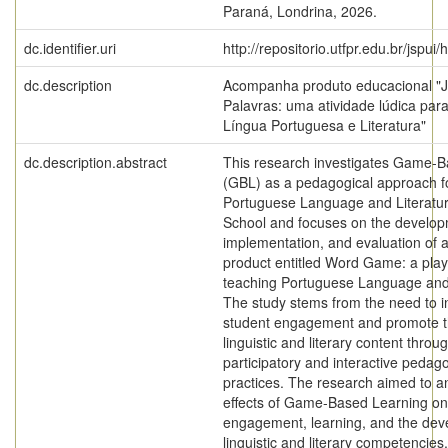
Paraná, Londrina, 2026.
dc.identifier.uri
http://repositorio.utfpr.edu.br/jspui
dc.description
Acompanha produto educacional "
Palavras: uma atividade lúdica par
Língua Portuguesa e Literatura"
dc.description.abstract
This research investigates Game-
(GBL) as a pedagogical approach f
Portuguese Language and Literatur
School and focuses on the develop
implementation, and evaluation of 
product entitled Word Game: a playfu
teaching Portuguese Language and 
The study stems from the need to 
student engagement and promote th
linguistic and literary content thro
participatory and interactive pedago
practices. The research aimed to a
effects of Game-Based Learning on
engagement, learning, and the dev
linguistic and literary competencies,