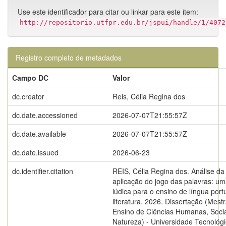
Use este identificador para citar ou linkar para este item:
http://repositorio.utfpr.edu.br/jspui/handle/1/4072
Registro completo de metadados
Campo DC
Valor
dc.creator
Reis, Célia Regina dos
dc.date.accessioned
2026-07-07T21:55:57Z
dc.date.available
2026-07-07T21:55:57Z
dc.date.issued
2026-06-23
dc.identifier.citation
REIS, Célia Regina dos. Análise da
aplicação do jogo das palavras: um
lúdica para o ensino de língua por
literatura. 2026. Dissertação (Mes
Ensino de Ciências Humanas, Socia
Natureza) - Universidade Tecnológ