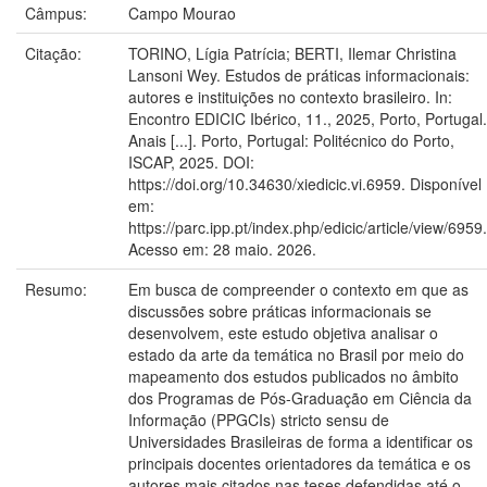
Câmpus:
Campo Mourao
Citação:
TORINO, Lígia Patrícia; BERTI, Ilemar Christina
Lansoni Wey. Estudos de práticas informacionais:
autores e instituições no contexto brasileiro. In:
Encontro EDICIC Ibérico, 11., 2025, Porto, Portugal.
Anais [...]. Porto, Portugal: Politécnico do Porto,
ISCAP, 2025. DOI:
https://doi.org/10.34630/xiedicic.vi.6959. Disponível
em:
https://parc.ipp.pt/index.php/edicic/article/view/6959.
Acesso em: 28 maio. 2026.
Resumo:
Em busca de compreender o contexto em que as
discussões sobre práticas informacionais se
desenvolvem, este estudo objetiva analisar o
estado da arte da temática no Brasil por meio do
mapeamento dos estudos publicados no âmbito
dos Programas de Pós-Graduação em Ciência da
Informação (PPGCIs) stricto sensu de
Universidades Brasileiras de forma a identificar os
principais docentes orientadores da temática e os
autores mais citados nas teses defendidas até o