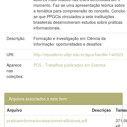
momento. Faz-se uma apresentação teórica sobre
a temática para compreensão do conceito. Conclui-
se que PPGCIs vinculados a sete instituições
brasileiras desenvolveram estudos sobre práticas
informacionais.
Descrição:
Formação e investigação em Ciência da
Informação: oportunidades e desafios
URI:
http://repositorio.utfpr.edu.br/jspui/handle/1/40523
Aparece
PCS - Trabalhos publicados em Eventos
nas
coleções:
Arquivos associados a este item:
Arquivo
Descrição
Tama
praticasinformacionaisautoresinstituicoes.pdf
371,0
kB