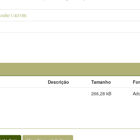
handle/1/40186
Descrição
Tamanho
Fo
266,28 kB
Ad