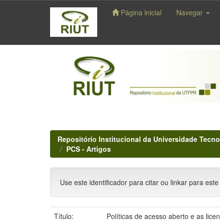
Página inicial
Navegar
Skip
navigation
Repositório Institucional da Universidade Tecno
PCS - Artigos
Use este identificador para citar ou linkar para este
Título:
Políticas de acesso aberto e as lic