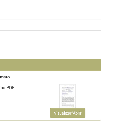
rmato
obe PDF
Visualizar/Abrir