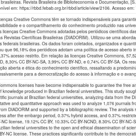
 brasileiras. Revista Brasileira de Biblioteconomia e Documentação, [S. l
vel em: https://rbbd.febab.org.br/rbbd/article/view/2106. Acesso em: 
icenças Creative Commons têm se tornado indispensáveis para garantir 
visibilidade e o compartilhamento do conhecimento produzido nas univer
 as licenças Creative Commons adotadas pelos periódicos científicos da
das Revistas Científicas Brasileiras (DIADORIM). Utilizou-se uma abordag
s federais brasileiras. Os dados foram coletados, organizados e quan
velou que 96,18% dos periódicos adotam uma política de acesso aberto
,37% acesso restrito. Em relação às licenças Creative Commons, 57,52
, 8,30% CC BY-NC-SA, 3,99% CC BY-ND, e 0,74% CC BY-SA. Os result
ação aberta e ética do conhecimento científico, ressaltando a predomi
essivamente para a democratização do acesso à informação e o avanço 
mmons licenses have become indispensable to guarantee the free and eth
 of knowledge produced in Brazilian federal universities. This study soug
 journals at Brazilian federal universities, analyzing data from the Direc
tive and quantitative approach was used to analyze 1,076 journals fro
 from DIADORIM and supported by a bibliographic review. The analysis 
ess after the embargo period, 0.37% hybrid access, and 0.37% restric
 BY-NC license, 19.12% CC BY, 10.33% CC BY-NCND, 8.30% CC BY-NC-
zilian federal universities to the open and ethical dissemination of sci
NC license. These practices significantly contribute to the democratiza