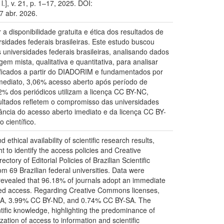
.], v. 21, p. 1–17, 2025. DOI:
7 abr. 2026.
a disponibilidade gratuita e ética dos resultados de
sidades federais brasileiras. Este estudo buscou
s universidades federais brasileiras, analisando dados
em mista, qualitativa e quantitativa, para analisar
tificados a partir do DIADORIM e fundamentados por
 imediato, 3,06% acesso aberto após período de
% dos periódicos utilizam a licença CC BY-NC,
ados refletem o compromisso das universidades
nância do acesso aberto imediato e da licença CC BY-
científico.
ical availability of scientific research results,
ht to identify the access policies and Creative
tory of Editorial Policies of Brazilian Scientific
m 69 Brazilian federal universities. Data were
revealed that 96.18% of journals adopt an immediate
ted access. Regarding Creative Commons licenses,
SA, 3.99% CC BY-ND, and 0.74% CC BY-SA. The
entific knowledge, highlighting the predominance of
tion of access to information and scientific