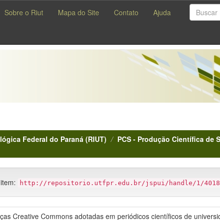
Sobre o Riut
Mapa do Site
Contato
Ajuda
lógica Federal do Paraná (RIUT)
PCS - Produção Científica de 
 item:
http://repositorio.utfpr.edu.br/jspui/handle/1/4018
enças Creative Commons adotadas em periódicos científicos de universid