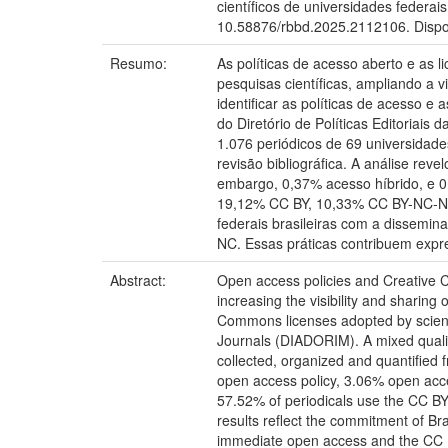
científicos de universidades federais
10.58876/rbbd.2025.2112106. Disponí
Resumo:
As políticas de acesso aberto e as l
pesquisas científicas, ampliando a 
identificar as políticas de acesso e
do Diretório de Políticas Editoriais 
1.076 periódicos de 69 universidade
revisão bibliográfica. A análise re
embargo, 0,37% acesso híbrido, e 0
19,12% CC BY, 10,33% CC BY-NC-ND
federais brasileiras com a dissemin
NC. Essas práticas contribuem expr
Abstract:
Open access policies and Creative Co
increasing the visibility and sharing
Commons licenses adopted by scientific
Journals (DIADORIM). A mixed qualita
collected, organized and quantified
open access policy, 3.06% open acc
57.52% of periodicals use the CC
results reflect the commitment of Bra
immediate open access and the CC BY-