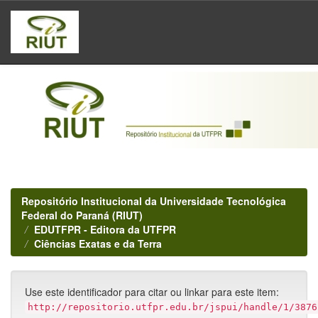
Skip
navigation
Repositório Institucional da Universidade Tecnológica
Federal do Paraná (RIUT)
EDUTFPR - Editora da UTFPR
Ciências Exatas e da Terra
Use este identificador para citar ou linkar para este item:
http://repositorio.utfpr.edu.br/jspui/handle/1/3876