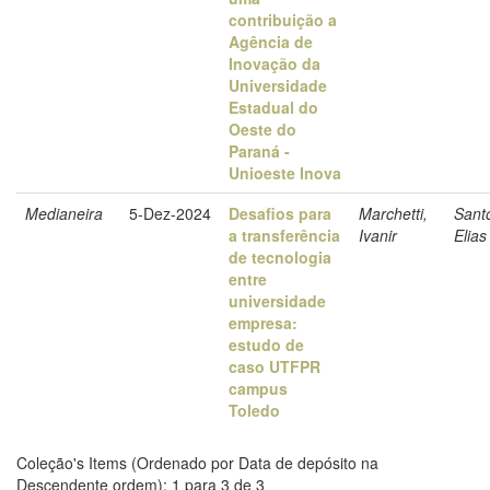
contribuição a
Agência de
Inovação da
Universidade
Estadual do
Oeste do
Paraná -
Unioeste Inova
Medianeira
5-Dez-2024
Desafios para
Marchetti,
Santo
a transferência
Ivanir
Elias
de tecnologia
entre
universidade
empresa:
estudo de
caso UTFPR
campus
Toledo
Coleção's Items (Ordenado por Data de depósito na
Descendente ordem): 1 para 3 de 3