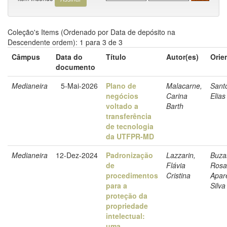
Coleção's Items (Ordenado por Data de depósito na
Descendente ordem): 1 para 3 de 3
Câmpus
Data do
Título
Autor(es)
Orie
documento
Medianeira
5-Mai-2026
Plano de
Malacarne,
Santo
negócios
Carina
Elias
voltado a
Barth
transferência
de tecnologia
da UTFPR-MD
Medianeira
12-Dez-2024
Padronização
Lazzarin,
Buzan
de
Flávia
Rosa
procedimentos
Cristina
Apar
para a
Silva
proteção da
propriedade
intelectual:
uma