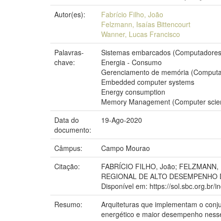
Autor(es):
Fabrício Filho, João
Felzmann, Isaías Bittencourt
Wanner, Lucas Francisco
Palavras-
Sistemas embarcados (Computadores
chave:
Energia - Consumo
Gerenciamento de memória (Comput
Embedded computer systems
Energy consumption
Memory Management (Computer scie
Data do
19-Ago-2020
documento:
Câmpus:
Campo Mourao
Citação:
FABRÍCIO FILHO, João; FELZMANN, Isa
REGIONAL DE ALTO DESEMPENHO DE SÃO 
Disponível em: https://sol.sbc.org.br/
Resumo:
Arquiteturas que implementam o conj
energético e maior desempenho nesse