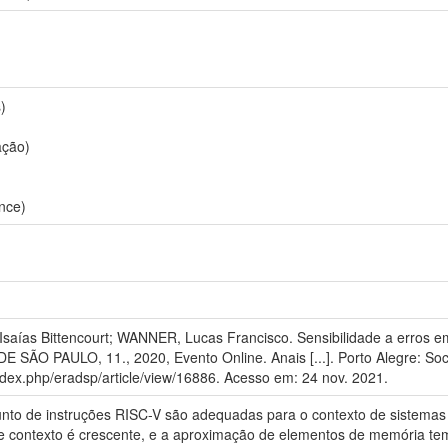
)
ação)
nce)
ías Bittencourt; WANNER, Lucas Francisco. Sensibilidade a erros em
PAULO, 11., 2020, Evento Online. Anais [...]. Porto Alegre: Socie
index.php/eradsp/article/view/16886. Acesso em: 24 nov. 2021.
unto de instruções RISC-V são adequadas para o contexto de siste
 contexto é crescente, e a aproximação de elementos de memória tem 