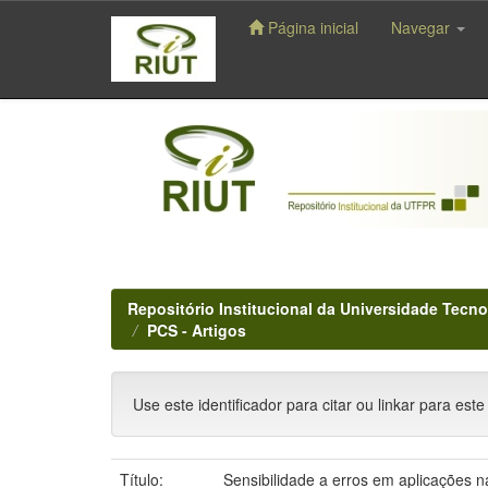
Página inicial
Navegar
Skip
navigation
Repositório Institucional da Universidade Tecno
PCS - Artigos
Use este identificador para citar ou linkar para este
Título:
Sensibilidade a erros em aplicações n