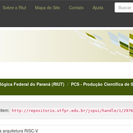
Sobre o Riut
Mapa do Site
Contato
Ajuda
lógica Federal do Paraná (RIUT)
PCS - Produção Científica de 
 item:
http://repositorio.utfpr.edu.br/jspui/handle/1/2976
a arquitetura RISC-V