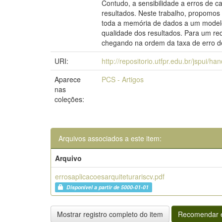
Contudo, a sensibilidade a erros de 
resultados. Neste trabalho, propomos
toda a memória de dados a um modelo 
qualidade dos resultados. Para um req
chegando na ordem da taxa de erro d
URI:
http://repositorio.utfpr.edu.br/jspui/h
Aparece
PCS - Artigos
nas
coleções:
Arquivos associados a este item:
Arquivo
errosaplicacoesarquiteturariscv.pdf
Disponível a partir de 5000-01-01
Mostrar registro completo do item
Recomendar e