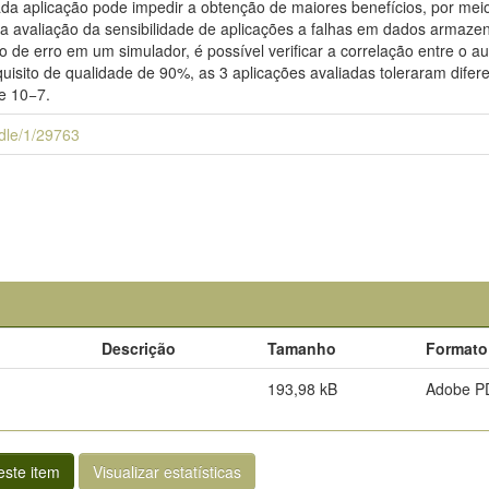
cada aplicação pode impedir a obtenção de maiores benefícios, por m
 a avaliação da sensibilidade de aplicações a falhas em dados arma
de erro em um simulador, é possível verificar a correlação entre o 
uisito de qualidade de 90%, as 3 aplicações avaliadas toleraram difer
e 10−7.
andle/1/29763
Descrição
Tamanho
Formato
193,98 kB
Adobe P
ste item
Visualizar estatísticas