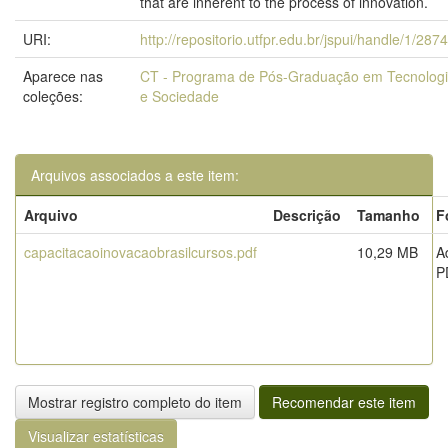
that are inherent to the process of innovation.
URI:
http://repositorio.utfpr.edu.br/jspui/handle/1/287
Aparece nas
CT - Programa de Pós-Graduação em Tecnolog
coleções:
e Sociedade
Arquivos associados a este item:
Arquivo
Descrição
Tamanho
F
capacitacaoinovacaobrasilcursos.pdf
10,29 MB
A
P
Mostrar registro completo do item
Recomendar este item
Visualizar estatísticas