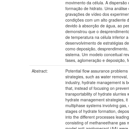
movimento da célula. A dispersão 
formação de hidrato. Uma análise 
gravações de vídeo dos experiment
condições com um alto gradiente d
devido à absorção de água, ao pes
demonstrou que o desprendimento n
de temperatura na célula inferior 
desenvolvimento de estratégias de
como deposição, desprendimento, a
sistema. Um modelo conceitual re
fases, aglomeração e deposição, f
Abstract:
Potential flow assurance problems 
strategies, such as water removal,
industry, hydrate management is b
that, instead of focusing on preven
transportability of hydrate slurrie
hydrate management strategies, it
multiphase systems involving gas, 
stages of hydrate formation, deposi
into the different processes leadin
consisting of methaneethane gas mi
model anti-agglomerant (AA) were 