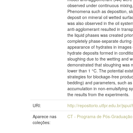
observed under continuous mixing, 
Phenomena such as deposition, slou
deposit on mineral oil wetted sur
was also observed in the oil syste
anti-agglomerant resulted in transp
the liquid phases was created prior
completely phase-separate during c
appearance of hydrates in images 
hydrate deposits formed in conditi
sloughing due to the wetting and we
demonstrated that sloughing was no
lower than 1 °C. The potential exi
strategies for blockage-free produ
bedding) and parameters, such as s
accumulation in non-emulsifying s
the results from the experiments.
URI:
http://repositorio.utfpr.edu.br/jspu
Aparece nas
CT - Programa de Pós-Graduação 
coleções: