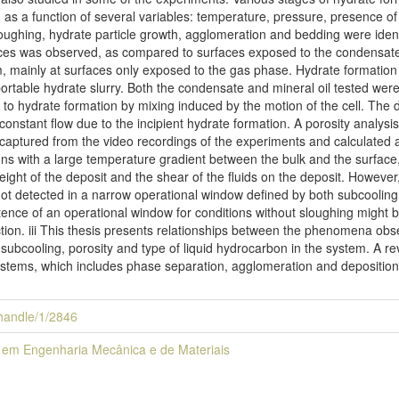
as a function of several variables: temperature, pressure, presence o
ghing, hydrate particle growth, agglomeration and bedding were identif
faces was observed, as compared to surfaces exposed to the condensate
m, mainly at surfaces only exposed to the gas phase. Hydrate formation
ortable hydrate slurry. Both the condensate and mineral oil tested were
 to hydrate formation by mixing induced by the motion of the cell. The 
onstant flow due to the incipient hydrate formation. A porosity analysi
captured from the video recordings of the experiments and calculated 
ons with a large temperature gradient between the bulk and the surface,
ight of the deposit and the shear of the fluids on the deposit. However
t detected in a narrow operational window defined by both subcooling 
stence of an operational window for conditions without sloughing migh
ction. iii This thesis presents relationships between the phenomena obs
ubcooling, porosity and type of liquid hydrocarbon in the system. A r
ystems, which includes phase separation, agglomeration and depositi
i/handle/1/2846
em Engenharia Mecânica e de Materiais