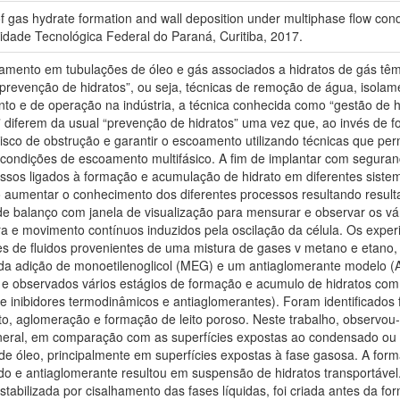
gas hydrate formation and wall deposition under multiphase flow con
sidade Tecnológica Federal do Paraná, Curitiba, 2017.
mento em tubulações de óleo e gás associados a hidratos de gás têm 
prevenção de hidratos”, ou seja, técnicas de remoção de água, isolame
nto e de operação na indústria, a técnica conhecida como “gestão de h
s” diferem da usual “prevenção de hidratos” uma vez que, ao invés de 
risco de obstrução e garantir o escoamento utilizando técnicas que pe
condições de escoamento multifásico. A fim de implantar com seguranç
os ligados à formação e acumulação de hidrato em diferentes sistema
o aumentar o conhecimento dos diferentes processos resultando resul
a de balanço com janela de visualização para mensurar e observar os 
ra e movimento contínuos induzidos pela oscilação da célula. Os expe
es de fluidos provenientes de uma mistura de gases v metano e etano
os da adição de monoetilenoglicol (MEG) e um antiaglomerante modelo
 observados vários estágios de formação e acumulo de hidratos com m
de inibidores termodinâmicos e antiaglomerantes). Foram identificad
ato, aglomeração e formação de leito poroso. Neste trabalho, observ
neral, em comparação com as superfícies expostas ao condensado ou à
de óleo, principalmente em superfícies expostas à fase gasosa. A fo
do e antiaglomerante resultou em suspensão de hidratos transportáve
tabilizada por cisalhamento das fases líquidas, foi criada antes da fo