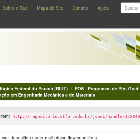
Sobre o Riut
Mapa do Site
Contato
Ajuda
lógica Federal do Paraná (RIUT)
POS - Programas de Pós-Gradu
ação em Engenharia Mecânica e de Materiais
 item:
http://repositorio.utfpr.edu.br/jspui/handle/1/2846
 wall deposition under multiphase flow conditions