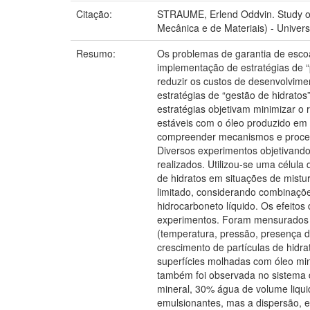
Citação:
STRAUME, Erlend Oddvin. Study of 
Mecânica e de Materiais) - Univer
Resumo:
Os problemas de garantia de escoa
implementação de estratégias de “
reduzir os custos de desenvolvime
estratégias de “gestão de hidrato
estratégias objetivam minimizar o 
estáveis com o óleo produzido em 
compreender mecanismos e process
Diversos experimentos objetivand
realizados. Utilizou-se uma célul
de hidratos em situações de mistu
limitado, considerando combinaçõ
hidrocarboneto líquido. Os efeit
experimentos. Foram mensurados e
(temperatura, pressão, presença 
crescimento de partículas de hidr
superfícies molhadas com óleo mi
também foi observada no sistema 
mineral, 30% água de volume liqui
emulsionantes, mas a dispersão, es