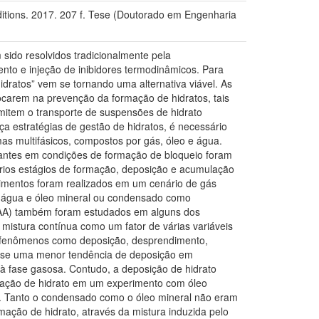
ditions. 2017. 207 f. Tese (Doutorado em Engenharia
sido resolvidos tradicionalmente pela
nto e injeção de inibidores termodinâmicos. Para
idratos” vem se tornando uma alternativa viável. As
focarem na prevenção da formação de hidratos, tais
rmitem o transporte de suspensões de hidrato
a estratégias de gestão de hidratos, é necessário
s multifásicos, compostos por gás, óleo e água.
tantes em condições de formação de bloqueio foram
vários estágios de formação, deposição e acumulação
rimentos foram realizados em um cenário de gás
, água e óleo mineral ou condensado como
 (AA) também foram estudados em alguns dos
istura contínua como um fator de várias variáveis
os fenômenos como deposição, desprendimento,
ou-se uma menor tendência de deposição em
 fase gasosa. Contudo, a deposição de hidrato
rmação de hidrato em um experimento com óleo
l. Tanto o condensado como o óleo mineral não eram
rmação de hidrato, através da mistura induzida pelo