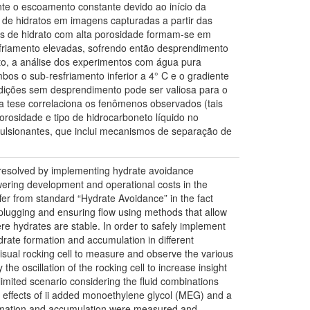
te o escoamento constante devido ao início da
 de hidratos em imagens capturadas a partir das
os de hidrato com alta porosidade formam-se em
esfriamento elevadas, sofrendo então desprendimento
to, a análise dos experimentos com água pura
os o sub-resfriamento inferior a 4° C e o gradiente
ondições sem desprendimento pode ser valiosa para o
a tese correlaciona os fenômenos observados (tais
osidade e tipo de hidrocarboneto líquido no
ulsionantes, que inclui mecanismos de separação de
n resolved by implementing hydrate avoidance
owering development and operational costs in the
r from standard “Hydrate Avoidance” in the fact
f plugging and ensuring flow using methods that allow
ere hydrates are stable. In order to safely implement
ate formation and accumulation in different
sual rocking cell to measure and observe the various
e oscillation of the rocking cell to increase insight
limited scenario considering the fluid combinations
 effects of ii added monoethylene glycol (MEG) and a
formation and accumulation were measured and