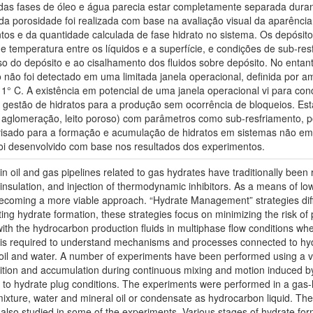
das fases de óleo e água parecia estar completamente separada duran
da porosidade foi realizada com base na avaliação visual da aparência
os e da quantidade calculada de fase hidrato no sistema. Os depósit
e temperatura entre os líquidos e a superfície, e condições de sub-r
o do depósito e ao cisalhamento dos fluidos sobre depósito. No entan
ão foi detectado em uma limitada janela operacional, definida por amb
a 1° C. A existência em potencial de uma janela operacional vi para c
 gestão de hidratos para a produção sem ocorrência de bloqueios. Est
glomeração, leito poroso) com parâmetros como sub-resfriamento, por
visado para a formação e acumulação de hidratos em sistemas não em
oi desenvolvido com base nos resultados dos experimentos.
in oil and gas pipelines related to gas hydrates have traditionally bee
 insulation, and injection of thermodynamic inhibitors. As a means of l
ecoming a more viable approach. “Hydrate Management” strategies diffe
ting hydrate formation, these strategies focus on minimizing the risk o
s with the hydrocarbon production fluids in multiphase flow conditions wh
 is required to understand mechanisms and processes connected to hydr
oil and water. A number of experiments have been performed using a vi
tion and accumulation during continuous mixing and motion induced by th
g to hydrate plug conditions. The experiments were performed in a gas-
xture, water and mineral oil or condensate as hydrocarbon liquid. The
also studied in some of the experiments. Various stages of hydrate 