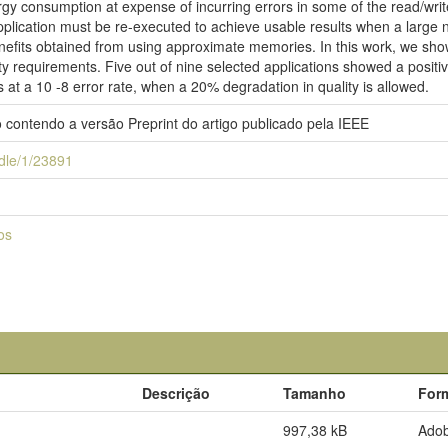
 consumption at expense of incurring errors in some of the read/write
application must be re-executed to achieve usable results when a large
enefits obtained from using approximate memories. In this work, we s
ity requirements. Five out of nine selected applications showed a positiv
at a 10 -8 error rate, when a 20% degradation in quality is allowed.
o contendo a versão Preprint do artigo publicado pela IEEE
andle/1/23891
os
Descrição
Tamanho
For
997,38 kB
Ado