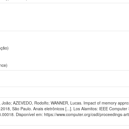
ação)
nce)
João; AZEVEDO, Rodolfo; WANNER, Lucas. Impact of memory approxim
18, São Paulo. Anais eletrônicos [...]. Los Alamitos: IEEE Computer S
8.00018. Disponível em: https://www.computer.org/csdl/proceedings-