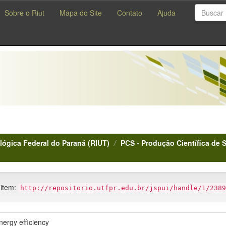
Sobre o Riut
Mapa do Site
Contato
Ajuda
lógica Federal do Paraná (RIUT)
PCS - Produção Científica de 
 item:
http://repositorio.utfpr.edu.br/jspui/handle/1/2389
ergy efficiency