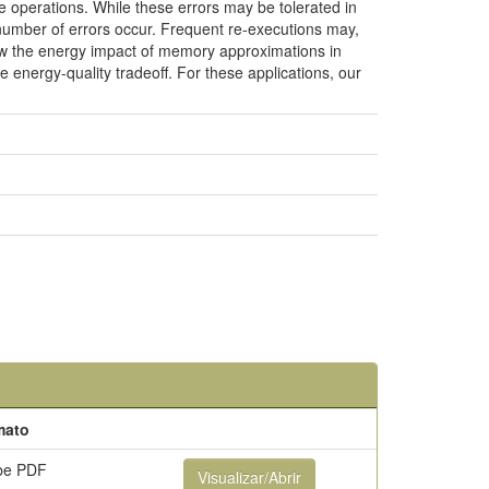
 operations. While these errors may be tolerated in
 number of errors occur. Frequent re-executions may,
how the energy impact of memory approximations in
e energy-quality tradeoff. For these applications, our
mato
be PDF
Visualizar/Abrir