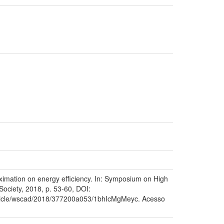
ation on energy efficiency. In: Symposium on High
ociety, 2018, p. 53-60, DOI:
article/wscad/2018/377200a053/1bhIcMgMeyc. Acesso