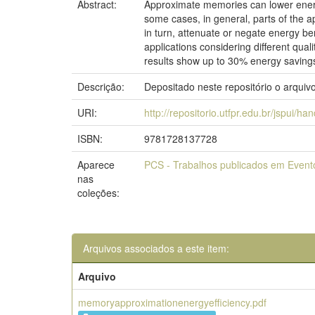
Abstract:
Approximate memories can lower energy
some cases, in general, parts of the 
in turn, attenuate or negate energy b
applications considering different qual
results show up to 30% energy savings 
Descrição:
Depositado neste repositório o arquiv
URI:
http://repositorio.utfpr.edu.br/jspui/h
ISBN:
9781728137728
Aparece
PCS - Trabalhos publicados em Event
nas
coleções:
Arquivos associados a este item:
Arquivo
memoryapproximationenergyefficiency.pdf