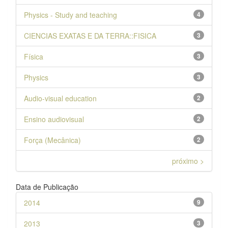
Physics - Study and teaching
4
CIENCIAS EXATAS E DA TERRA::FISICA
3
Física
3
Physics
3
Audio-visual education
2
Ensino audiovisual
2
Força (Mecânica)
2
próximo >
Data de Publicação
2014
9
2013
3