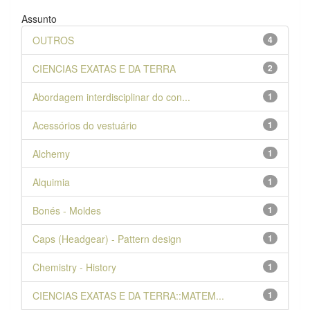
Assunto
OUTROS
4
CIENCIAS EXATAS E DA TERRA
2
Abordagem interdisciplinar do con...
1
Acessórios do vestuário
1
Alchemy
1
Alquimia
1
Bonés - Moldes
1
Caps (Headgear) - Pattern design
1
Chemistry - History
1
CIENCIAS EXATAS E DA TERRA::MATEM...
1