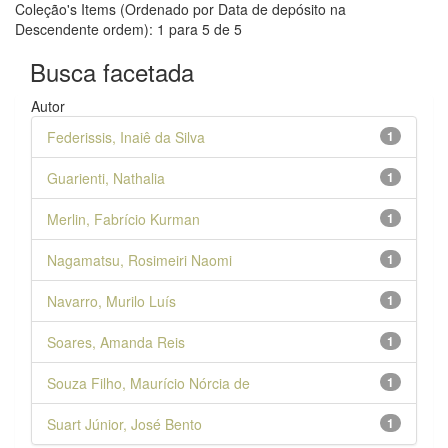
Coleção's Items (Ordenado por Data de depósito na
Descendente ordem): 1 para 5 de 5
Busca facetada
Autor
Federissis, Inaiê da Silva
1
Guarienti, Nathalia
1
Merlin, Fabrício Kurman
1
Nagamatsu, Rosimeiri Naomi
1
Navarro, Murilo Luís
1
Soares, Amanda Reis
1
Souza Filho, Maurício Nórcia de
1
Suart Júnior, José Bento
1