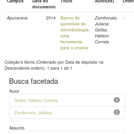
Câmpus
Data do
Título
Autor(es)
Orien
documento
Apucarana
2014
Banco de
Zambonato,
-
questões de
Juliana;
microbiologia:
Golias,
uma
Halison
ferramenta
Correia
para o ensino
Coleção's Items (Ordenado por Data de depósito na
Descendente ordem): 1 para 1 de 1
Busca facetada
Autor
Golias, Halison Correia
1
Zambonato, Juliana
1
Assunto