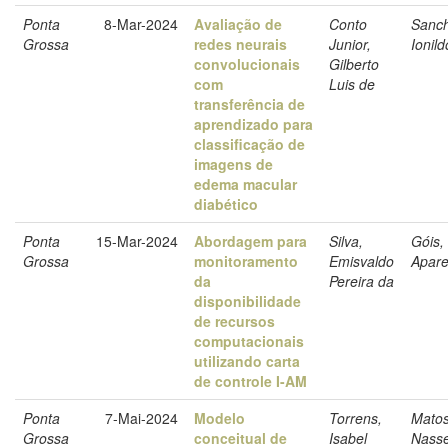
Ponta
8-Mar-2024
Avaliação de
Conto
Sanch
Grossa
redes neurais
Junior,
Ionil
convolucionais
Gilberto
com
Luis de
transferência de
aprendizado para
classificação de
imagens de
edema macular
diabético
Ponta
15-Mar-2024
Abordagem para
Silva,
Góis,
Grossa
monitoramento
Emisvaldo
Apare
da
Pereira da
disponibilidade
de recursos
computacionais
utilizando carta
de controle I-AM
Ponta
7-Mai-2024
Modelo
Torrens,
Matos
Grossa
conceitual de
Isabel
Nass