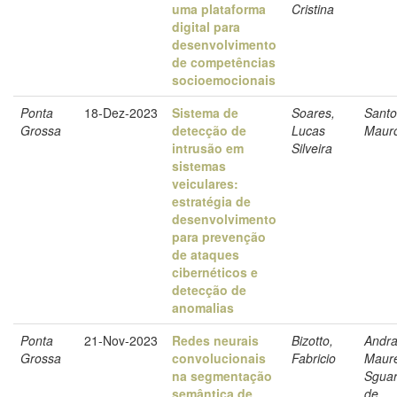
uma plataforma
Cristina
digital para
desenvolvimento
de competências
socioemocionais
Ponta
18-Dez-2023
Sistema de
Soares,
Santo
Grossa
detecção de
Lucas
Mauro
intrusão em
Silveira
sistemas
veiculares:
estratégia de
desenvolvimento
para prevenção
de ataques
cibernéticos e
detecção de
anomalias
Ponta
21-Nov-2023
Redes neurais
Bizotto,
Andra
Grossa
convolucionais
Fabricio
Maure
na segmentação
Sguar
semântica de
de