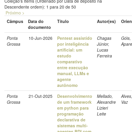
Coleção's Items (Ordenado por Data de depósito na
Descendente ordem): 1 para 20 de 50
Próximo >
Câmpus
Data do
Título
Autor(es)
Orien
documento
Ponta
10-Jun-2026
Pentest assistido
Chagas
Góis,
Grossa
por inteligência
Júnior,
Apare
artificial: um
Lucas
estudo
Ferreira
comparativo
entre execução
manual, LLMs e
agente
autônomo
Ponta
21-Out-2025
Desenvolvimento
Mellado,
Alves,
Grossa
de um framework
Alexandre
Vaz
em python para
Lizieri
programação
Leite
declarativa de
sistemas multi-
agentes BDI com