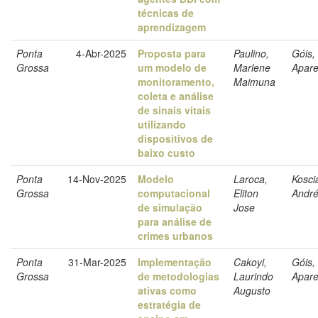
técnicas de
aprendizagem
Ponta
4-Abr-2025
Proposta para
Paulino,
Góis,
Grossa
um modelo de
Marlene
Apare
monitoramento,
Maimuna
coleta e análise
de sinais vitais
utilizando
dispositivos de
baixo custo
Ponta
14-Nov-2025
Modelo
Laroca,
Kosci
Grossa
computacional
Eliton
Andr
de simulação
Jose
para análise de
crimes urbanos
Ponta
31-Mar-2025
Implementação
Cakoyi,
Góis,
Grossa
de metodologias
Laurindo
Apare
ativas como
Augusto
estratégia de