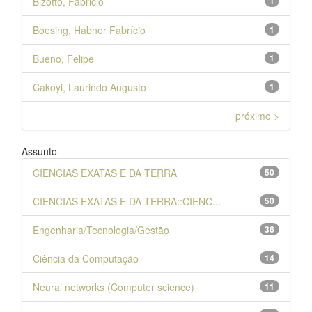
Bizotto, Fabricio
1
Boesing, Habner Fabrício
1
Bueno, Felipe
1
Cakoyi, Laurindo Augusto
1
próximo >
Assunto
CIENCIAS EXATAS E DA TERRA
50
CIENCIAS EXATAS E DA TERRA::CIENC...
50
Engenharia/Tecnologia/Gestão
36
Ciência da Computação
14
Neural networks (Computer science)
11