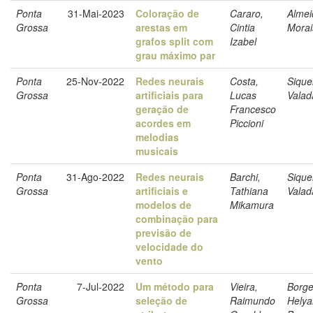
Ponta
31-Mai-2023
Coloração de
Cararo,
Almei
Grossa
arestas em
Cintia
Morai
grafos split com
Izabel
grau máximo par
Ponta
25-Nov-2022
Redes neurais
Costa,
Sique
Grossa
artificiais para
Lucas
Valad
geração de
Francesco
acordes em
Piccioni
melodias
musicais
Ponta
31-Ago-2022
Redes neurais
Barchi,
Sique
Grossa
artificiais e
Tathiana
Valad
modelos de
Mikamura
combinação para
previsão de
velocidade do
vento
Ponta
7-Jul-2022
Um método para
Vieira,
Borge
Grossa
seleção de
Raimundo
Hely