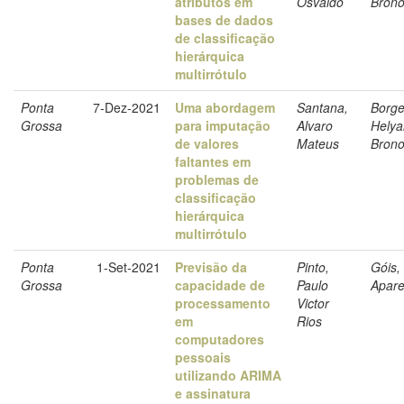
atributos em
Osvaldo
Brono
bases de dados
de classificação
hierárquica
multirrótulo
Ponta
7-Dez-2021
Uma abordagem
Santana,
Borge
Grossa
para imputação
Alvaro
Hely
de valores
Mateus
Brono
faltantes em
problemas de
classificação
hierárquica
multirrótulo
Ponta
1-Set-2021
Previsão da
Pinto,
Góis,
Grossa
capacidade de
Paulo
Apare
processamento
Victor
em
Rios
computadores
pessoais
utilizando ARIMA
e assinatura