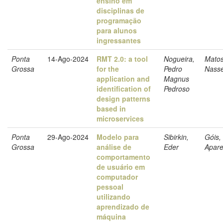
ensino em
disciplinas de
programação
para alunos
ingressantes
Ponta
14-Ago-2024
RMT 2.0: a tool
Nogueira,
Matos
Grossa
for the
Pedro
Nass
application and
Magnus
identification of
Pedroso
design patterns
based in
microservices
Ponta
29-Ago-2024
Modelo para
Sibirkin,
Góis,
Grossa
análise de
Eder
Apare
comportamento
de usuário em
computador
pessoal
utilizando
aprendizado de
máquina