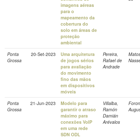
imagens aéreas
para o
mapeamento da
cobertura do
solo em áreas de
proteção
ambiental
Ponta
20-Set-2023
Uma arquitetura
Pereira,
Matos
Grossa
de jogos sérios
Rafael de
Nass
para avaliação
Andrade
do movimento
fino das mãos
em dispositivos
móveis
Ponta
21-Jun-2023
Modelo para
Villalba,
Foron
Grossa
garantir o atraso
Ramón
Augu
máximo para
Damián
conexões VoIP
Arévalos
em uma rede
SDN ODL