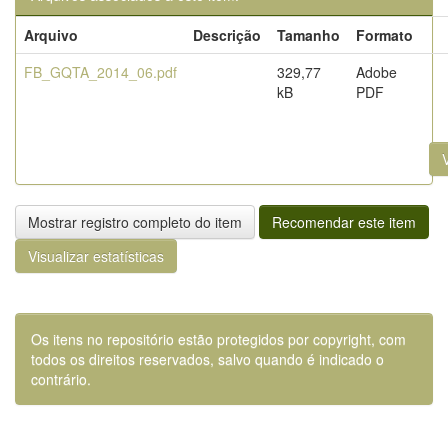
Arquivo
Descrição
Tamanho
Formato
FB_GQTA_2014_06.pdf
329,77
Adobe
kB
PDF
V
Mostrar registro completo do item
Recomendar este item
Visualizar estatísticas
Os itens no repositório estão protegidos por copyright, com
todos os direitos reservados, salvo quando é indicado o
contrário.