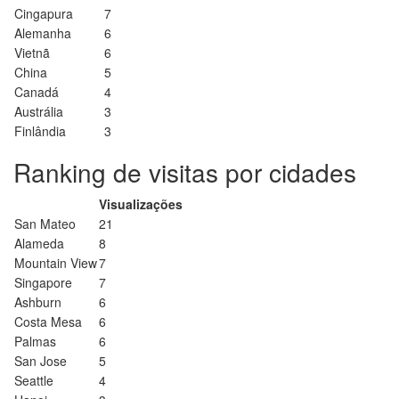
Cingapura
7
Alemanha
6
Vietnã
6
China
5
Canadá
4
Austrália
3
Finlândia
3
Ranking de visitas por cidades
Visualizações
San Mateo
21
Alameda
8
Mountain View
7
Singapore
7
Ashburn
6
Costa Mesa
6
Palmas
6
San Jose
5
Seattle
4