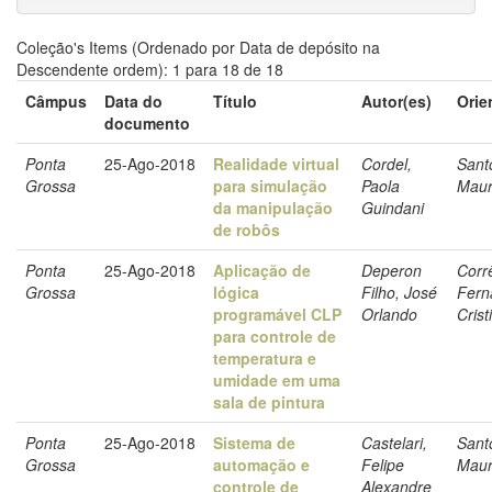
Coleção's Items (Ordenado por Data de depósito na
Descendente ordem): 1 para 18 de 18
Câmpus
Data do
Título
Autor(es)
Orie
documento
Ponta
25-Ago-2018
Realidade virtual
Cordel,
Sant
Grossa
para simulação
Paola
Maur
da manipulação
Guindani
de robôs
Ponta
25-Ago-2018
Aplicação de
Deperon
Corr
Grossa
lógica
Filho, José
Fern
programável CLP
Orlando
Crist
para controle de
temperatura e
umidade em uma
sala de pintura
Ponta
25-Ago-2018
Sistema de
Castelari,
Sant
Grossa
automação e
Felipe
Maur
controle de
Alexandre