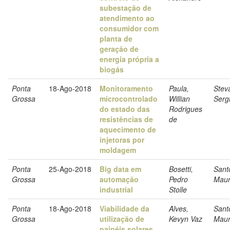
subestação de
atendimento ao
consumidor com
planta de
geração de
energia própria a
biogás
Ponta
18-Ago-2018
Monitoramento
Paula,
Stev
Grossa
microcontrolado
Willian
Serg
do estado das
Rodrigues
resistências de
de
aquecimento de
injetoras por
moldagem
Ponta
25-Ago-2018
Big data em
Bosetti,
Sant
Grossa
automação
Pedro
Maur
industrial
Stolle
Ponta
18-Ago-2018
Viabilidade da
Alves,
Sant
Grossa
utilização de
Kevyn Vaz
Maur
painéis solares