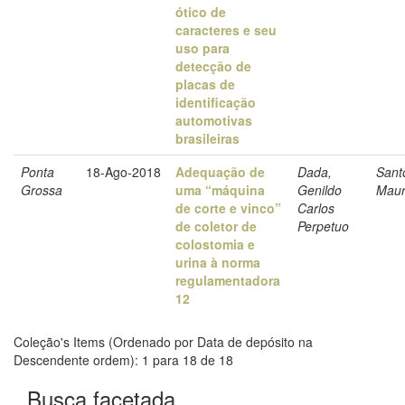
ótico de
caracteres e seu
uso para
detecção de
placas de
identificação
automotivas
brasileiras
Ponta
18-Ago-2018
Adequação de
Dada,
Sant
Grossa
uma “máquina
Genildo
Maur
de corte e vinco”
Carlos
de coletor de
Perpetuo
colostomia e
urina à norma
regulamentadora
12
Coleção's Items (Ordenado por Data de depósito na
Descendente ordem): 1 para 18 de 18
Busca facetada