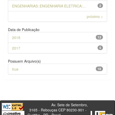
ENGENHARIAS::ENGENHARIA ELETRICA:...
2
próximo >
Data de Publicação
2018
13
2017
5
Possuem Arquivo(s)
true
18
Av. Sete de Setembro,
3165 - Rebouças CEP 80230-901 -
Curitiba - PR - Brasil