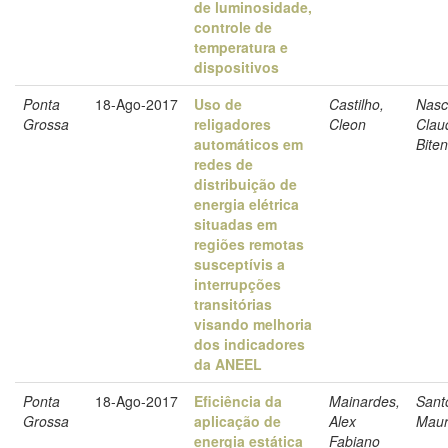
de luminosidade,
controle de
temperatura e
dispositivos
Ponta
18-Ago-2017
Uso de
Castilho,
Nasc
Grossa
religadores
Cleon
Clau
automáticos em
Biten
redes de
distribuição de
energia elétrica
situadas em
regiões remotas
susceptívis a
interrupções
transitórias
visando melhoria
dos indicadores
da ANEEL
Ponta
18-Ago-2017
Eficiência da
Mainardes,
Sant
Grossa
aplicação de
Alex
Maur
energia estática
Fabiano