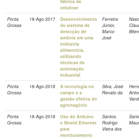
fábrica de
celulose
Ponta
18-Ago-2017
Desenvolvimento
Ferreira
Nasc
Grossa
de sistema de
Júnior,
Clau
detecção de
Marco
Biten
amônia em uma
José
indústria
alimentícia,
utilizando
técnicas de
automação
industrial
Ponta
18-Ago-2018
A tecnologia no
Silva, José
Herr
Grossa
campo e a
Renato da
Anto
gestão efetiva do
Vand
agronegócio
Ponta
18-Ago-2018
Uso do Arduíno
Santos,
Sant
Grossa
e Shield Ethernet
Rodrigo
Maur
para
Vieira dos
monitoramento