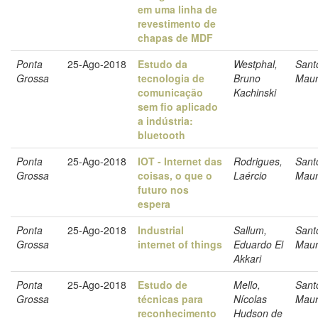
em uma linha de
revestimento de
chapas de MDF
Ponta
25-Ago-2018
Estudo da
Westphal,
Sant
Grossa
tecnologia de
Bruno
Maur
comunicação
Kachinski
sem fio aplicado
a indústria:
bluetooth
Ponta
25-Ago-2018
IOT - Internet das
Rodrigues,
Sant
Grossa
coisas, o que o
Laércio
Maur
futuro nos
espera
Ponta
25-Ago-2018
Industrial
Sallum,
Sant
Grossa
internet of things
Eduardo El
Maur
Akkari
Ponta
25-Ago-2018
Estudo de
Mello,
Sant
Grossa
técnicas para
Nícolas
Maur
reconhecimento
Hudson de