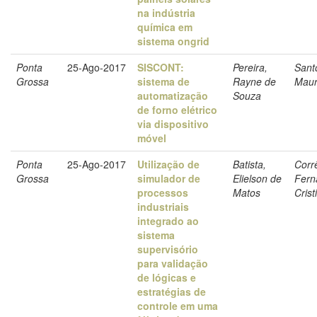
na indústria
química em
sistema ongrid
Ponta
25-Ago-2017
SISCONT:
Pereira,
Sant
Grossa
sistema de
Rayne de
Maur
automatização
Souza
de forno elétrico
via dispositivo
móvel
Ponta
25-Ago-2017
Utilização de
Batista,
Corr
Grossa
simulador de
Elielson de
Fern
processos
Matos
Crist
industriais
integrado ao
sistema
supervisório
para validação
de lógicas e
estratégias de
controle em uma