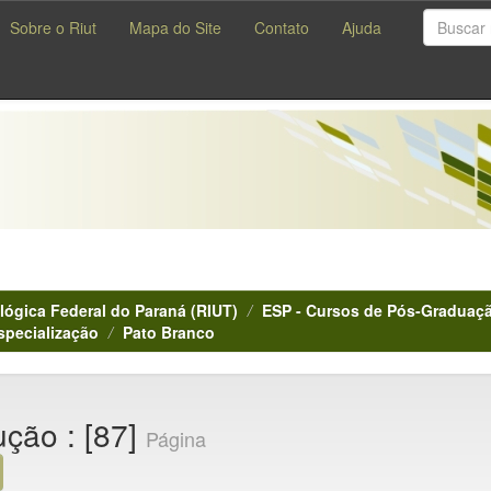
Sobre o Riut
Mapa do Site
Contato
Ajuda
lógica Federal do Paraná (RIUT)
ESP - Cursos de Pós-Graduaçã
specialização
Pato Branco
ção : [87]
Página