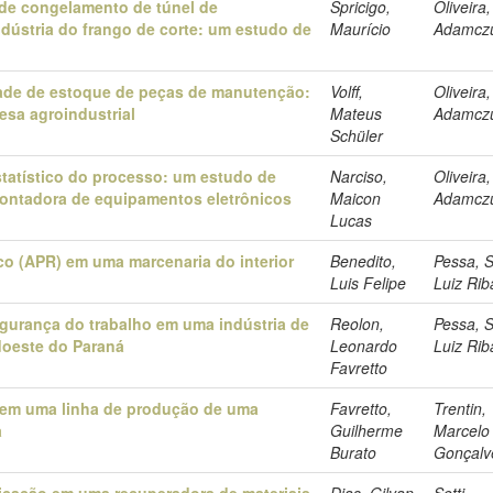
 de congelamento de túnel de
Spricigo,
Oliveira
ústria do frango de corte: um estudo de
Maurício
Adamcz
idade de estoque de peças de manutenção:
Volff,
Oliveira
sa agroindustrial
Mateus
Adamcz
Schüler
statístico do processo: um estudo de
Narciso,
Oliveira
ntadora de equipamentos eletrônicos
Maicon
Adamcz
Lucas
sco (APR) em uma marcenaria do interior
Benedito,
Pessa, S
Luis Felipe
Luiz Rib
gurança do trabalho em uma indústria de
Reolon,
Pessa, S
doeste do Paraná
Leonardo
Luiz Rib
Favretto
s em uma linha de produção de uma
Favretto,
Trentin,
a
Guilherme
Marcelo
Burato
Gonçalv
icação em uma recuperadora de materiais
Dias, Gilvan
Setti,