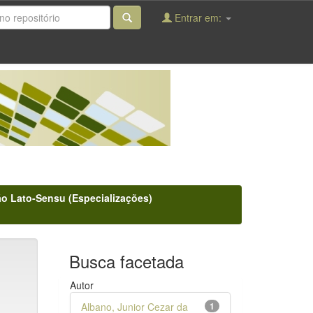
Entrar em:
o Lato-Sensu (Especializações)
Busca facetada
Autor
Albano, Junior Cezar da
1