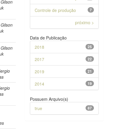
, Gilson
uk
Controle de produção
7
próximo >
, Gilson
uk
Data de Publicação
2018
25
, Gilson
uk
2017
22
ergio
2019
21
as
2014
19
ergio
as
Possuem Arquivo(s)
true
87
es