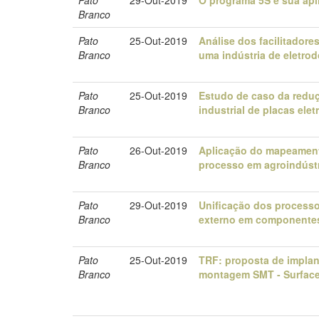
Branco
Pato
25-Out-2019
Análise dos facilitador
Branco
uma indústria de eletro
Pato
25-Out-2019
Estudo de caso da redu
Branco
industrial de placas elet
Pato
26-Out-2019
Aplicação do mapeamento
Branco
processo em agroindúst
Pato
29-Out-2019
Unificação dos processo
Branco
externo em component
Pato
25-Out-2019
TRF: proposta de implan
Branco
montagem SMT - Surfac