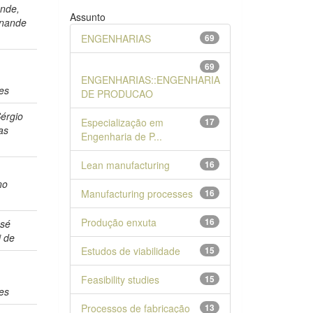
nde,
Assunto
rnande
ENGENHARIAS
69
69
ENGENHARIAS::ENGENHARIA
es
DE PRODUCAO
érgio
Especialização em
17
as
Engenharia de P...
Lean manufacturing
16
no
Manufacturing processes
16
Produção enxuta
16
osé
i de
Estudos de viabilidade
15
Feasibility studies
15
es
Processos de fabricação
13