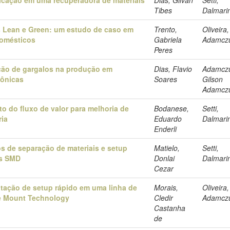
Tibes
Dalmari
es Lean e Green: um estudo de caso em
Trento,
Oliveira
domésticos
Gabriela
Adamcz
Peres
ção de gargalos na produção em
Dias, Flavio
Adamcz
rônicas
Soares
Gilson
Adamcz
 do fluxo de valor para melhoria de
Bodanese,
Setti,
ria
Eduardo
Dalmari
Enderli
s de separação de materiais e setup
Matielo,
Setti,
es SMD
Donlai
Dalmari
Cezar
tação de setup rápido em uma linha de
Morais,
Oliveira
e Mount Technology
Cledir
Adamcz
Castanha
de