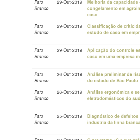
Pato
29-Out-2019
Melhoria da capacidade
Branco
congelamento em agroind
caso
Pato
29-Out-2019
Classificação de critic
Branco
estudo de caso em empre
Pato
29-Out-2019
Aplicação do controle e
Branco
caso em uma empresa mo
Pato
26-Out-2019
Análise preliminar de ri
Branco
do estado de São Paulo
Pato
26-Out-2019
Análise ergonômica e se
Branco
eletrodomésticos do su
Pato
25-Out-2019
Diagnóstico de defeito
Branco
industria da linha branc
Pato
29-Out-2019
O programa 5S e sua apl