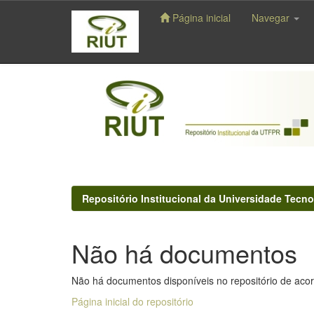
Página inicial
Navegar
Skip
navigation
Repositório Institucional da Universidade Tecno
Não há documentos
Não há documentos disponíveis no repositório de acor
Página inicial do repositório