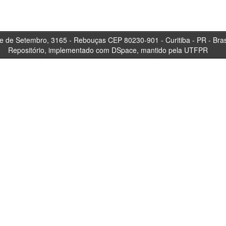
tembro, 3165 - Rebouças CEP 80230-901 - Curitiba 
Repositório, implementado com DSpace, mantido pela UTFPR