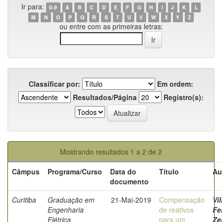
Ir para:
0-9
A
B
C
D
E
F
G
H
I
J
K
L
M
N
O
P
Q
R
S
T
U
V
W
X
Y
Z
ou entre com as primeiras letras:
Classificar por:
Em ordem:
Resultados/Página
Registro(s):
Mostrando resultados 1 a 2 de 2
Câmpus
Programa/Curso
Data do
Título
Au
documento
Curitiba
Graduação em
21-Mai-2019
Compensação
Vil
Engenharia
de reativos
Fe
Elétrica
para um
Ze