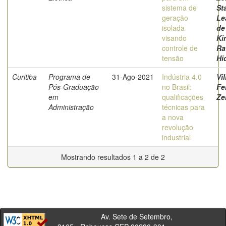
sistema de
St
geração
Le
isolada
de
visando
Ki
controle de
Ra
tensão
Hi
Curitiba
Programa de
31-Ago-2021
Indústria 4.0
Vil
Pós-Graduação
no Brasil:
Fe
em
qualificações
Ze
Administração
técnicas para
a nova
revolução
industrial
Mostrando resultados 1 a 2 de 2
Av. Sete de Setembro,