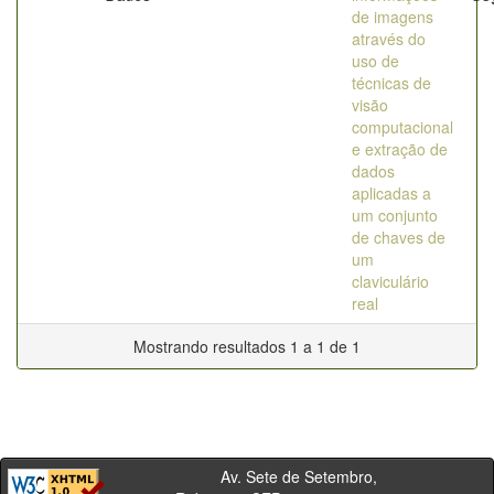
de imagens
através do
uso de
técnicas de
visão
computacional
e extração de
dados
aplicadas a
um conjunto
de chaves de
um
claviculário
real
Mostrando resultados 1 a 1 de 1
Av. Sete de Setembro,