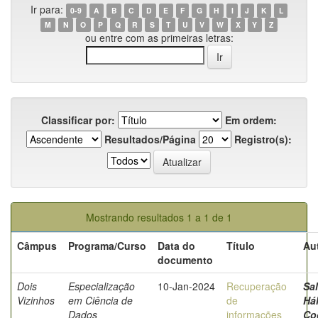
Ir para:
0-9
A
B
C
D
E
F
G
H
I
J
K
L
M
N
O
P
Q
R
S
T
U
V
W
X
Y
Z
ou entre com as primeiras letras:
Classificar por:
Em ordem:
Resultados/Página
Registro(s):
Mostrando resultados 1 a 1 de 1
Câmpus
Programa/Curso
Data do
Título
Au
documento
Dois
Especialização
10-Jan-2024
Recuperação
Sal
Vizinhos
em Ciência de
de
Há
Dados
informações
Co