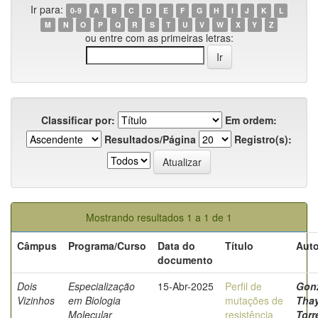
Ir para:
0-9
A
B
C
D
E
F
G
H
I
J
K
L
M
N
O
P
Q
R
S
T
U
V
W
X
Y
Z
ou entre com as primeiras letras:
Classificar por:
Em ordem:
Resultados/Página
Registro(s):
Mostrando resultados 1 a 1 de 1
Câmpus
Programa/Curso
Data do
Título
Auto
documento
Dois
Especialização
15-Abr-2025
Perfil de
Gonz
Vizinhos
em Biologia
mutações de
Tha
Molecular
resistência
Torr