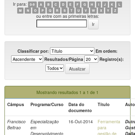
Ir para:
0-9
A
B
C
D
E
F
G
H
I
J
K
L
M
N
O
P
Q
R
S
T
U
V
W
X
Y
Z
ou entre com as primeiras letras:
Classificar por:
Em ordem:
Resultados/Página
Registro(s):
Mostrando resultados 1 a 1 de 1
Câmpus
Programa/Curso
Data do
Título
Auto
documento
Francisco
Especialização
16-Out-2014
Ferramenta
Dutr
Beltrao
em
para
Gus
Desenvolvimento
gestão de
Dall