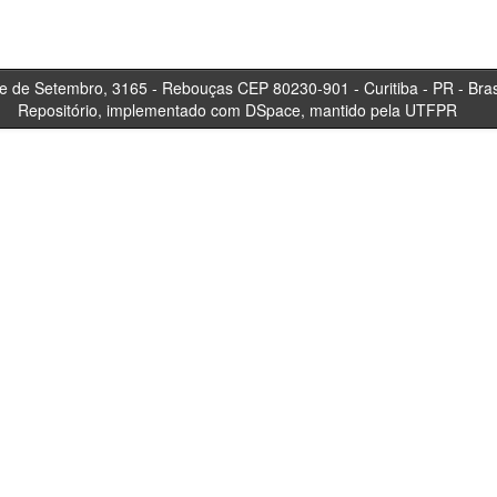
tembro, 3165 - Rebouças CEP 80230-901 - Curitiba 
Repositório, implementado com DSpace, mantido pela UTFPR