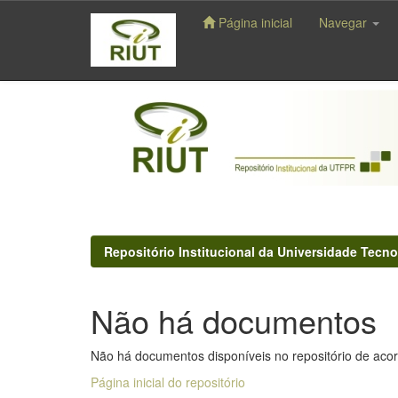
Página inicial
Navegar
Skip
navigation
Repositório Institucional da Universidade Tecno
Não há documentos
Não há documentos disponíveis no repositório de acor
Página inicial do repositório