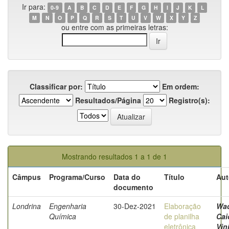
Ir para:
0-9
A
B
C
D
E
F
G
H
I
J
K
L
M
N
O
P
Q
R
S
T
U
V
W
X
Y
Z
ou entre com as primeiras letras:
Classificar por:
Em ordem:
Resultados/Página
Registro(s):
Mostrando resultados 1 a 1 de 1
Câmpus
Programa/Curso
Data do
Título
Aut
documento
Londrina
Engenharia
30-Dez-2021
Elaboração
Wa
Química
de planilha
Cai
eletrônica
Vin