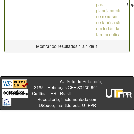
para
Lo
planejamento
de recursos
de fabricação
em indústria
farmacêutica
Mostrando resultados 1 a 1 de 1
Av. Sete de Setembro,
3165 - Rebouças CEP 80230-901 -
Curitiba - PR - Brasil
Repositório, implementado com
DSpace, mantido pela UTFPR