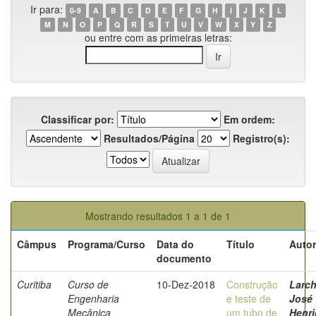
Ir para:
0-9
A
B
C
D
E
F
G
H
I
J
K
L
M
N
O
P
Q
R
S
T
U
V
W
X
Y
Z
ou entre com as primeiras letras:
Classificar por:
Em ordem:
Resultados/Página
Registro(s):
Mostrando resultados 1 a 1 de 1
Câmpus
Programa/Curso
Data do
Título
Autor
documento
Curitiba
Curso de
10-Dez-2018
Construção
Larch
Engenharia
e teste de
José
Mecânica
um tubo de
Henr