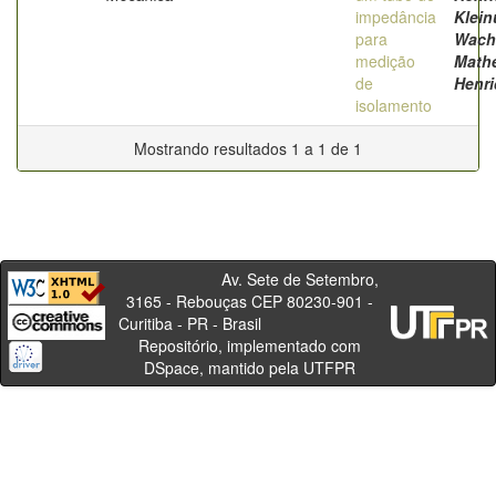
impedância
Klein
para
Wach
medição
Math
de
Henr
isolamento
Mostrando resultados 1 a 1 de 1
Av. Sete de Setembro,
3165 - Rebouças CEP 80230-901 -
Curitiba - PR - Brasil
Repositório, implementado com
DSpace, mantido pela UTFPR