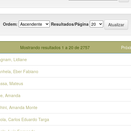
Ordem:
Resultados/Página
Mostrando resultados 1 a 20 de 2757
Próx
gnam, Lidiane
nhela, Eber Fabiano
ssa, Mateus
ce, Amanda
hini, Amanda Monte
ola, Carlos Eduardo Targa