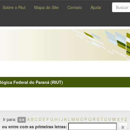
Sobre o Riut
Mapa do Site
Contato
Ajuda
lógica Federal do Paraná (RIUT)
Ir para:
A
B
C
D
E
F
G
H
I
J
K
L
M
N
O
P
Q
R
S
T
U
V
W
X
Y
Z
0-9
ou entre com as primeiras letras: