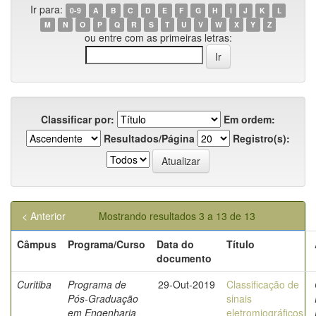
Ir para:
0-9
A
B
C
D
E
F
G
H
I
J
K
L
M
N
O
P
Q
R
S
T
U
V
W
X
Y
Z
ou entre com as primeiras letras:
Classificar por:
Em ordem:
Resultados/Página
Registro(s):
< Anterior
Mostrando resultados 3 a 13 de 13
Câmpus
Programa/Curso
Data do
Título
documento
Curitiba
Programa de
29-Out-2019
Classificação de
Pós-Graduação
sinais
em Engenharia
eletromiográficos