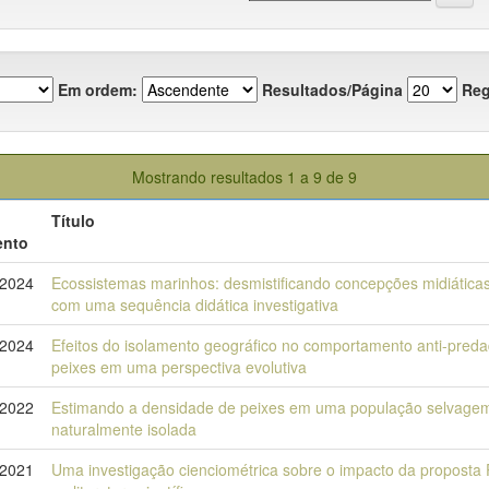
Em ordem:
Resultados/Página
Reg
Mostrando resultados 1 a 9 de 9
o
Título
nto
-2024
Ecossistemas marinhos: desmistificando concepções midiáticas
com uma sequência didática investigativa
-2024
Efeitos do isolamento geográfico no comportamento anti-preda
peixes em uma perspectiva evolutiva
-2022
Estimando a densidade de peixes em uma população selvage
naturalmente isolada
-2021
Uma investigação cienciométrica sobre o impacto da proposta