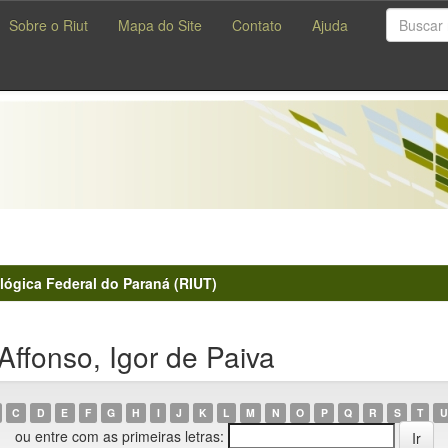
Sobre o Riut
Mapa do Site
Contato
Ajuda
lógica Federal do Paraná (RIUT)
ffonso, Igor de Paiva
C
D
E
F
G
H
I
J
K
L
M
N
O
P
Q
R
S
T
U
ou entre com as primeiras letras: