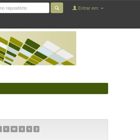
Entrar em:
V
W
X
Y
Z