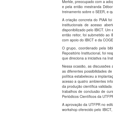
Merkle, preocupado com a ado
e pela então mestranda Débora
treinamento sobre o SEER, e qu
A criação concreta do PIAA foi
institucionais de acesso aber
disponibilizado pelo IBICT. Um 
então reitor, foi submetido a
com apoio do IBICT e da COGETI,
O grupo, coordenado pela bibl
Repositório Institucional, foi 
que direciona a iniciativa na Inst
Nessa ocasião, as discussões a
as diferentes possibilidades de
política estabeleceu a implanta
acesso a quatro ambientes infor
da produção científica validada
trabalhos de conclusão de curs
Periódicos Científicos da UTFP
A aprovação da UTFPR no edital
workshop oferecido pelo IBICT