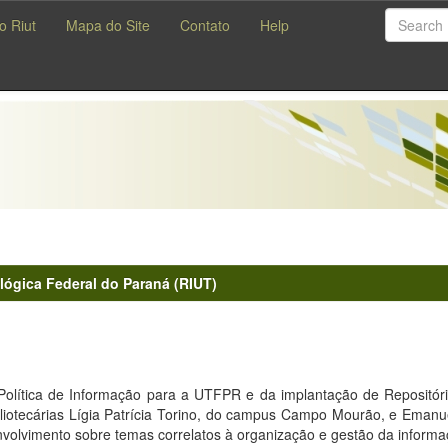
o Riut
Mapa do Site
Contato
Help
lógica Federal do Paraná (RIUT)
olítica de Informação para a UTFPR e da implantação de Repositório
bliotecárias Lígia Patrícia Torino, do campus Campo Mourão, e Emanue
lvimento sobre temas correlatos à organização e gestão da informaçã