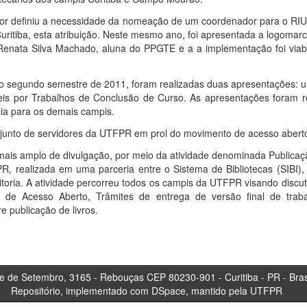
or definiu a necessidade da nomeação de um coordenador para o RIU
uritiba, esta atribuição. Neste mesmo ano, foi apresentada a logomarc
 Renata Silva Machado, aluna do PPGTE e a a implementação foi via
 segundo semestre de 2011, foram realizadas duas apresentações: u
is por Trabalhos de Conclusão de Curso. As apresentações foram r
cia para os demais campis.
onjunto de servidores da UTFPR em prol do movimento de acesso aberto 
mais amplo de divulgação, por meio da atividade denominada Publica
PR, realizada em uma parceria entre o Sistema de Bibliotecas (SI
ria. A atividade percorreu todos os campis da UTFPR visando discutir
de Acesso Aberto, Trâmites de entrega de versão final de traba
e publicação de livros.
tembro, 3165 - Rebouças CEP 80230-901 - Curitiba 
Repositório, implementado com DSpace, mantido pela UTFPR