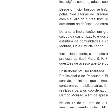
instituições contempladas disp
Desde o início, buscou-se trab
pelas Pró-Reitorias de Gradu
com o auxílio de outras instit
auxiliaram na definição da estr
Durante a implantação, um grup
cuidou da customização e dos te
estrutura de comunidades e c
Mourão, Ligia Patrícia Torino.
Institucionalmente, a primeira 
professoras Sueli Mara S. P. F
questões de acesso aberto e do
Posteriormente, foi realizad
Profissional e de Pesquisa e 
ocasião, definiu-se que a imp
contarem com bibliotecárias j
realizada para os coordenado
Campo Mourão, a fim de aprese
No dia 15 de outubro de 2010
tipologias, inseridos pelos bib