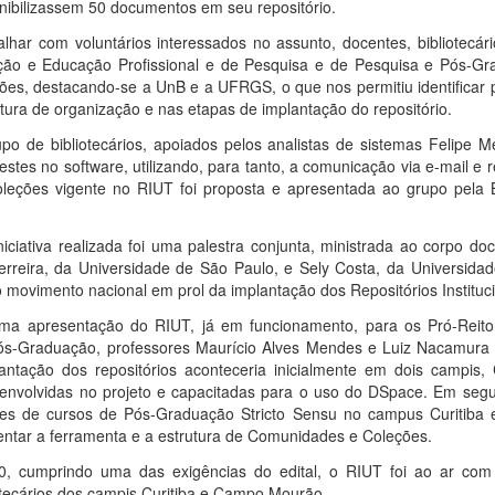
onibilizassem 50 documentos em seu repositório.
alhar com voluntários interessados no assunto, docentes, bibliotecári
ação e Educação Profissional e de Pesquisa e de Pesquisa e Pós-Gr
uições, destacando-se a UnB e a UFRGS, o que nos permitiu identificar
utura de organização e nas etapas de implantação do repositório.
o de bibliotecários, apoiados pelos analistas de sistemas Felipe Me
stes no software, utilizando, para tanto, a comunicação via e-mail e 
oleções vigente no RIUT foi proposta e apresentada ao grupo pela 
iniciativa realizada foi uma palestra conjunta, ministrada ao corpo d
erreira, da Universidade de São Paulo, e Sely Costa, da Universidad
 movimento nacional em prol da implantação dos Repositórios Instituci
a uma apresentação do RIUT, já em funcionamento, para os Pró-Rei
Pós-Graduação, professores Maurício Alves Mendes e Luiz Nacamura 
lantação dos repositórios aconteceria inicialmente em dois campis
á envolvidas no projeto e capacitadas para o uso do DSpace. Em seg
res de cursos de Pós-Graduação Stricto Sensu no campus Curitiba 
ntar a ferramenta e a estrutura de Comunidades e Coleções.
, cumprindo uma das exigências do edital, o RIUT foi ao ar com
liotecários dos campis Curitiba e Campo Mourão.