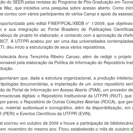
ção do SEER pelas revistas do Programa de Pós-Graduação em Tecnol
 Waz, que iniciativa uma pesquisa sobre acesso aberto. Como inicia
e contou com vários participantes de vários Campi e apoio da assess
 oportunizada pelo edital FINEP/PCAL/XBDB n° 1/2009, que objetivav
to e sua integração ao Portal Brasileiro de Publicações Científic
esboço de projeto foi elaborado, e contando com a aprovação da chefi
o IBICT. A UTFPR acabou por ser uma das universidades contemplada
 deu início a estruturação de seus vários repositórios.
iotecária Anna Terezinha Ribeiro Caruso, além de redigir o projeto
responsável pela elaboração da Política de Informação do Repositório I
ituição.
pontaram que, dada a estrutura organizacional, a produção intelect
 tipologias documentárias, a implantação de um único repositório seria
ção do Portal de Informação em Acesso Aberto (PIAA), um provedor de 
macionais digitais: o Repositório Institucional da UTFPR (RIUT), que 
 por pares; o Repositório de Outras Coleções Abertas (ROCA), que gere
o, material audiovisual e iconográfico, além da disponibilização, e
R (PERI) e Eventos Científicos da UTFPR (EVIN).
 ocorreu em outubro de 2009 e houve a participação de bibliotecári
, em novembro do mesmo ano. Ficou estabelecido o mês de outubro d