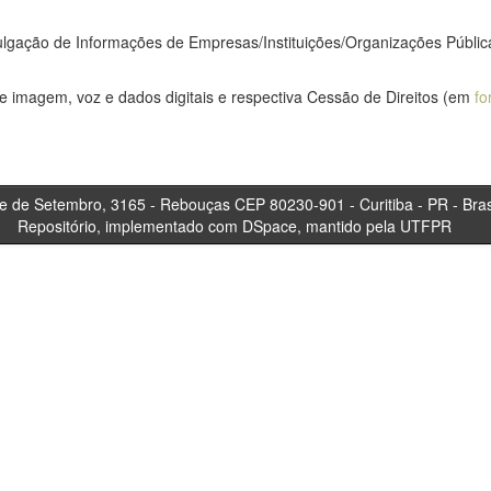
ulgação de Informações de Empresas/Instituições/Organizações Públi
 imagem, voz e dados digitais e respectiva Cessão de Direitos (em
fo
tembro, 3165 - Rebouças CEP 80230-901 - Curitiba 
Repositório, implementado com DSpace, mantido pela UTFPR