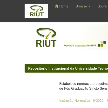
Home
Browse
Sobre 
Skip
navigation
Repositório Institucional da Universidade Tecno
Estabelece normas e procedimen
de Pós-Graduação Stricto Sensu
Instrução Normativa 10/2020 