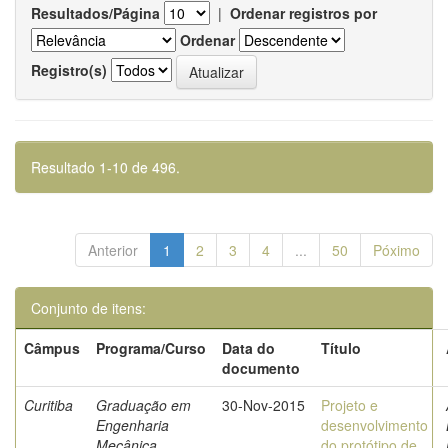
Resultados/Página
|
Ordenar registros por
Ordenar
Registro(s)
Resultado 1-10 de 496.
Anterior
1
2
3
4
...
50
Póximo
Conjunto de itens:
Câmpus
Programa/Curso
Data do
Título
documento
Curitiba
Graduação em
30-Nov-2015
Projeto e
Engenharia
desenvolvimento
Mecânica
do protótipo de