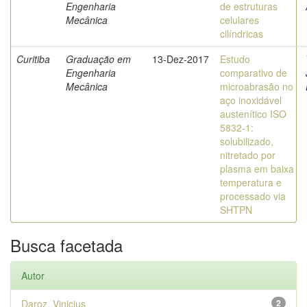
Engenharia
de estruturas
Mecânica
celulares
cilíndricas
Curitiba
Graduação em
13-Dez-2017
Estudo
Engenharia
comparativo de
Mecânica
microabrasão no
aço inoxidável
austenítico ISO
5832-1:
solubilizado,
nitretado por
plasma em baixa
temperatura e
processado via
SHTPN
Busca facetada
Autor
Daroz, Vinicius
2