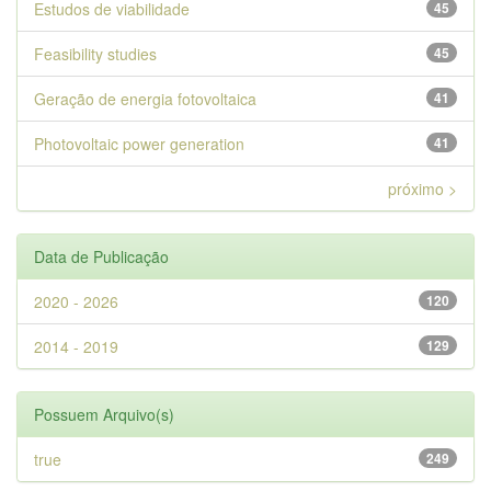
Estudos de viabilidade
45
Feasibility studies
45
Geração de energia fotovoltaica
41
Photovoltaic power generation
41
próximo >
Data de Publicação
2020 - 2026
120
2014 - 2019
129
Possuem Arquivo(s)
true
249