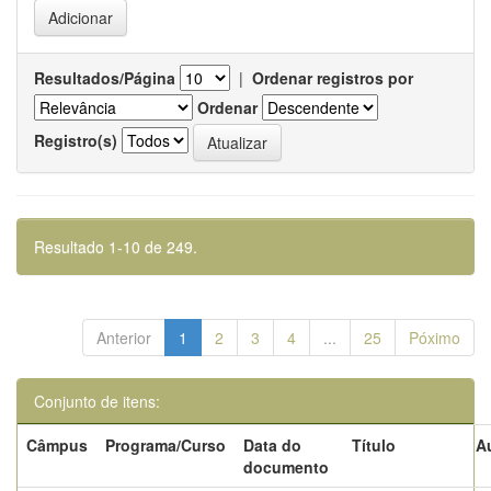
Resultados/Página
|
Ordenar registros por
Ordenar
Registro(s)
Resultado 1-10 de 249.
Anterior
1
2
3
4
...
25
Póximo
Conjunto de itens:
Câmpus
Programa/Curso
Data do
Título
A
documento