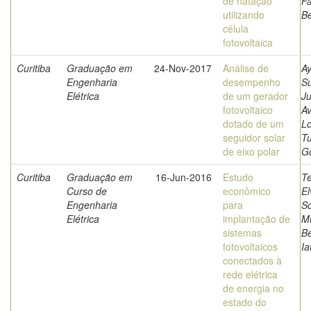
de natação
Fa
utilizando
Be
célula
fotovoltaica
Curitiba
Graduação em
24-Nov-2017
Análise de
Ay
Engenharia
desempenho
Su
Elétrica
de um gerador
Ju
fotovoltaico
Av
dotado de um
Lo
seguidor solar
T
de eixo polar
G
Curitiba
Graduação em
16-Jun-2016
Estudo
T
Curso de
econômico
El
Engenharia
para
S
Elétrica
implantação de
Mu
sistemas
Be
fotovoltaicos
Ia
conectados à
rede elétrica
de energia no
estado do