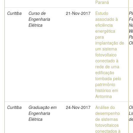
Paraná
Curitiba
Curso de
21-Nov-2017
Estudo
Pi
Engenharia
associado à
Fe
Elétrica
eficiência
No
energética
Wa
para
Pa
implantação de
Ol
um sistema
fotovoltaico
conectado à
rede de uma
edificação
tombada pelo
patrimônio
histórico em
Antonina
Curitiba
Graduação em
24-Nov-2017
Análise do
Ol
Engenharia
desempenho
Li
Elétrica
de sistemas
d
fotovoltaicos
conectados à