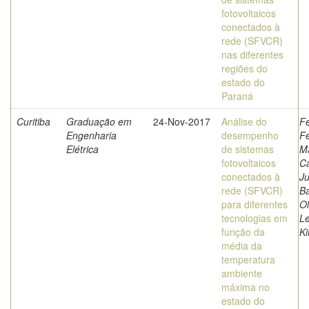
fotovoltaicos
conectados à
rede (SFVCR)
nas diferentes
regiões do
estado do
Paraná
Curitiba
Graduação em
24-Nov-2017
Análise do
Fe
Engenharia
desempenho
F
Elétrica
de sistemas
M
fotovoltaicos
C
conectados à
Ju
rede (SFVCR)
Ba
para diferentes
Ol
tecnologias em
L
função da
Ki
média da
temperatura
ambiente
máxima no
estado do