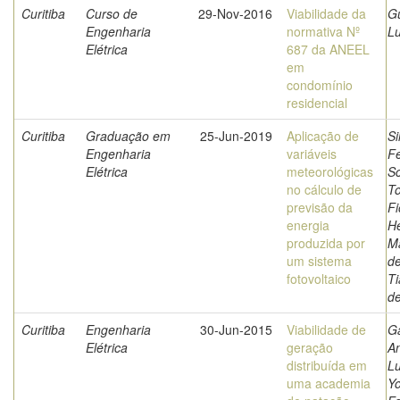
Curitiba
Curso de
29-Nov-2016
Viabilidade da
G
Engenharia
normativa Nº
L
Elétrica
687 da ANEEL
em
condomínio
residencial
Curitiba
Graduação em
25-Jun-2019
Aplicação de
Si
Engenharia
variáveis
F
Elétrica
meteorológicas
Sc
no cálculo de
To
previsão da
Fi
energia
He
produzida por
Ma
um sistema
de
fotovoltaico
T
d
Curitiba
Engenharia
30-Jun-2015
Viabilidade de
Ga
Elétrica
geração
A
distribuída em
Lu
uma academia
Yo