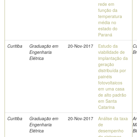
rede em
função da
temperatura
média no
estado do
Paraná
Curitiba
Graduação em
20-Nov-2017
Estudo da
Ca
Engenharia
viabilidade de
B
Elétrica
implantação da
geração
distribuída por
painéis
fotovoltaicos
em uma casa
de alto padrão
em Santa
Catarina
Curitiba
Graduação em
20-Nov-2017
Análise da taxa
An
Engenharia
de
M
Elétrica
desempenho
Bi
de sistemas