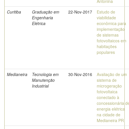
Antonina
Curitiba
Graduação em
22-Nov-2017
Estudo de
Engenharia
viabilidade
Elétrica
econômica para
implementação
de sistemas
fotovoltaicos em
habitações
populares
Medianeira
Tecnologia em
30-Nov-2016
Avaliação de um
Manutenção
sistema de
Industrial
microgeração
fotovoltaica
conectado à
concessionária d
energia elétrica
na cidade de
Medianeira PR