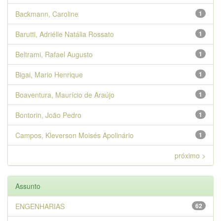
Backmann, Caroline
1
Barutti, Adriélle Natália Rossato
1
Beltrami, Rafael Augusto
1
Bigai, Mario Henrique
1
Boaventura, Maurício de Araújo
1
Bontorin, João Pedro
1
Campos, Kleverson Moisés Apolinário
1
próximo >
Assunto
ENGENHARIAS
62