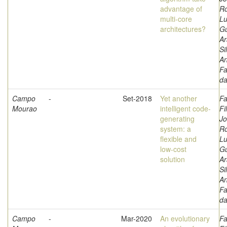
advantage of
Ro
multi-core
Lu
architectures?
G
Ar
Si
A
Fa
d
Campo
-
Set-2018
Yet another
Fa
Mourao
intelligent code-
Fi
generating
Jo
system: a
Ro
flexible and
Lu
low-cost
G
solution
Ar
Si
A
Fa
d
Campo
-
Mar-2020
An evolutionary
Fa