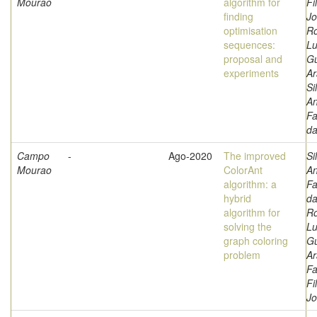
Mourao
algorithm for
Fi
finding
Jo
optimisation
Ro
sequences:
Lu
proposal and
G
experiments
Ar
Si
A
Fa
d
Campo
-
Ago-2020
The improved
Si
Mourao
ColorAnt
A
algorithm: a
Fa
hybrid
da
algorithm for
Ro
solving the
Lu
graph coloring
G
problem
Ar
Fa
Fi
J