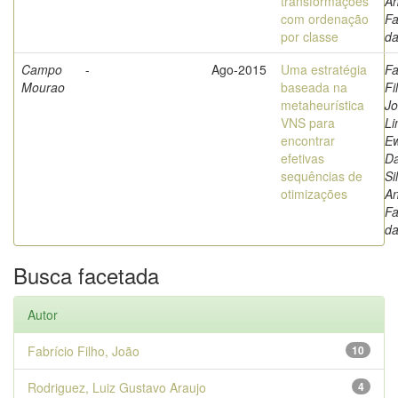
transformações
A
com ordenação
Fa
por classe
d
Campo
-
Ago-2015
Uma estratégia
Fa
Mourao
baseada na
Fi
metaheurística
Jo
VNS para
Li
encontrar
Ew
efetivas
Da
sequências de
Si
otimizações
A
Fa
d
Busca facetada
Autor
Fabrício Filho, João
10
Rodriguez, Luiz Gustavo Araujo
4