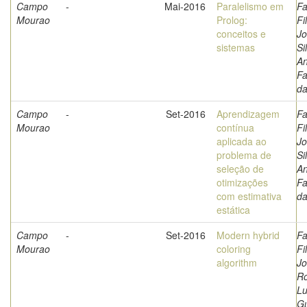
Campo
-
Mai-2016
Paralelismo em
Fa
Mourao
Prolog:
Fi
conceitos e
Jo
sistemas
Si
A
Fa
d
Campo
-
Set-2016
Aprendizagem
Fa
Mourao
contínua
Fi
aplicada ao
Jo
problema de
Si
seleção de
A
otimizações
Fa
com estimativa
d
estática
Campo
-
Set-2016
Modern hybrid
Fa
Mourao
coloring
Fi
algorithm
Jo
Ro
Lu
G