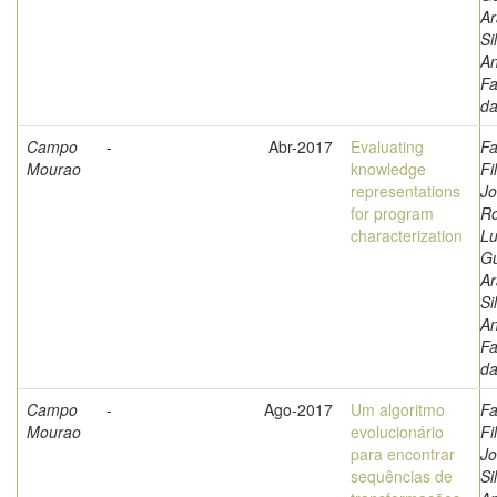
Ar
Si
A
Fa
d
Campo
-
Abr-2017
Evaluating
Fa
Mourao
knowledge
Fi
representations
Jo
for program
Ro
characterization
Lu
G
Ar
Si
A
Fa
d
Campo
-
Ago-2017
Um algoritmo
Fa
Mourao
evolucionário
Fi
para encontrar
Jo
sequências de
Si