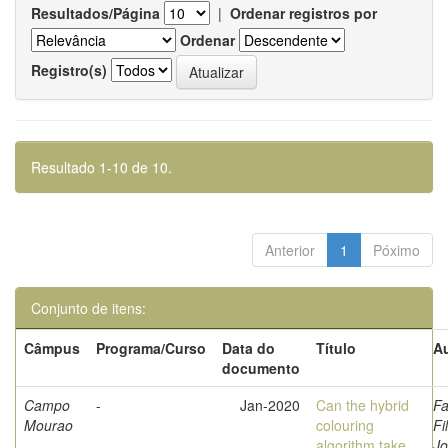
Resultados/Página
|
Ordenar registros por
Ordenar
Registro(s)
Resultado 1-10 de 10.
Anterior
1
Póximo
Conjunto de itens:
Câmpus
Programa/Curso
Data do
Título
Au
documento
Campo
-
Jan-2020
Can the hybrid
Fa
Mourao
colouring
Fi
algorithm take
Jo