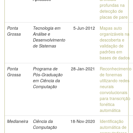
profundas na
detecção de
placas de pare
Ponta
Tecnologia em
5-Jun-2012
Mapas auto
Grossa
Análise e
organizáveis na
Desenvolvimento
descoberta e
de Sistemas
validação de
padrões em
bases de dados
Ponta
Programa de
28-Jan-2021
Reconhecimento
Grossa
Pós-Graduação
de fonemas
em Ciência da
utilizando redes
Computação
neurais
convolucionais
para transcrição
fonética
automática
Medianeira
Ciência da
18-Nov-2020
Identificação
Computação
automática de