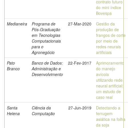
contrato futuro
do mini índice
Bovespa
Medianeira
Programa de
27-Mar-2020
Gestão da
Pós-Graduação
produção de
em Tecnologias
frangos de corte
Computacionais
por meio de
para o
redes neurais
Agronegócio
artificiais
Pato
Banco de Dados:
22-Fev-2017
Aprimoramento
Branco
Administração e
do manejo
Desenvolvimento
avícola
utilizando rede
neural artificial:
um estudo de
caso real
Santa
Ciência da
27-Jun-2019
Detectando a
Helena
Computação
ferrugem
asiática na folha
da soja