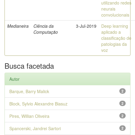
utilizando redes
neurais
convolucionais
Medianeira
Ciência da
3-Jul-2019
Deep learning
Computação
aplicado a
classificação de
patologias da
voz
Busca facetada
Autor
Barque, Barry Malick
2
Block, Sylvio Alexandre Biasuz
2
Pires, Willian Oliveira
2
Spancerski, Jandrei Sartori
2