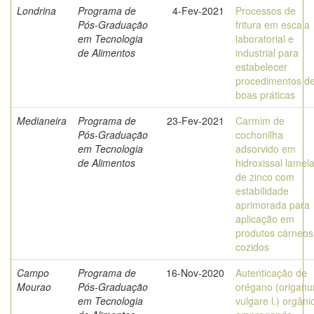
Londrina
Programa de
4-Fev-2021
Processos de
Pós-Graduação
fritura em escala
em Tecnologia
laboratorial e
de Alimentos
industrial para
estabelecer
procedimentos d
boas práticas
Medianeira
Programa de
23-Fev-2021
Carmim de
Pós-Graduação
cochonilha
em Tecnologia
adsorvido em
de Alimentos
hidroxissal lamela
de zinco com
estabilidade
aprimorada para
aplicação em
produtos cárneos
cozidos
Campo
Programa de
16-Nov-2020
Autenticação de
Mourao
Pós-Graduação
orégano (origan
em Tecnologia
vulgare l.) orgâni