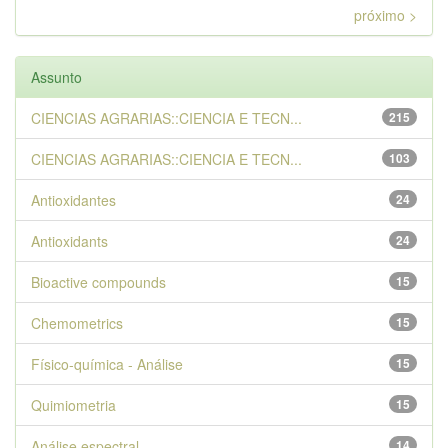
próximo >
Assunto
CIENCIAS AGRARIAS::CIENCIA E TECN...
215
CIENCIAS AGRARIAS::CIENCIA E TECN...
103
Antioxidantes
24
Antioxidants
24
Bioactive compounds
15
Chemometrics
15
Físico-química - Análise
15
Quimiometria
15
Análise espectral
14