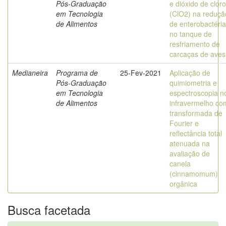
Pós-Graduação
e dióxido de cloro
em Tecnologia
(ClO2) na reduçã
de Alimentos
de enterobactéri
no tanque de
resfriamento de
carcaças de aves
Medianeira
Programa de
25-Fev-2021
Aplicação de
Pós-Graduação
quimiometria e
em Tecnologia
espectroscopia n
de Alimentos
infravermelho co
transformada de
Fourier e
reflectância total
atenuada na
avaliação de
canela
(cinnamomum)
orgânica
Busca facetada