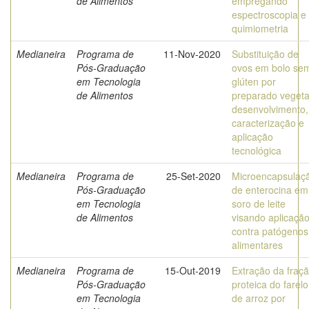
de Alimentos
empregando
espectroscopia e
quimiometria
Medianeira
Programa de
11-Nov-2020
Substituição de
Pós-Graduação
ovos em bolo se
em Tecnologia
glúten por
de Alimentos
preparado vegeta
desenvolvimento,
caracterização e
aplicação
tecnológica
Medianeira
Programa de
25-Set-2020
Microencapsulaç
Pós-Graduação
de enterocina em
em Tecnologia
soro de leite
de Alimentos
visando aplicaçã
contra patógenos
alimentares
Medianeira
Programa de
15-Out-2019
Extração da fraç
Pós-Graduação
proteica do farelo
em Tecnologia
de arroz por