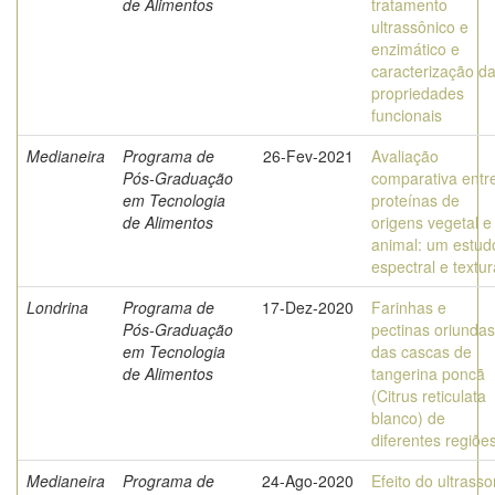
de Alimentos
tratamento
ultrassônico e
enzimático e
caracterização d
propriedades
funcionais
Medianeira
Programa de
26-Fev-2021
Avaliação
Pós-Graduação
comparativa entr
em Tecnologia
proteínas de
de Alimentos
origens vegetal e
animal: um estud
espectral e textur
Londrina
Programa de
17-Dez-2020
Farinhas e
Pós-Graduação
pectinas oriundas
em Tecnologia
das cascas de
de Alimentos
tangerina poncã
(Citrus reticulata
blanco) de
diferentes regiõe
Medianeira
Programa de
24-Ago-2020
Efeito do ultrass