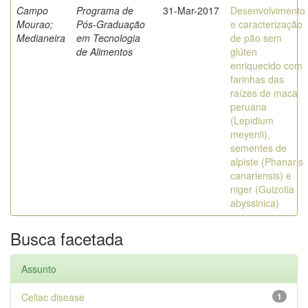
Campo
Programa de
31-Mar-2017
Desenvolvimento
Mourao;
Pós-Graduação
e caracterização
Medianeira
em Tecnologia
de pão sem
de Alimentos
glúten
enriquecido com
farinhas das
raízes de maca
peruana
(Lepidium
meyenii),
sementes de
alpiste (Phanaris
canariensis) e
niger (Guizotia
abyssinica)
Busca facetada
Assunto
Celiac disease
1