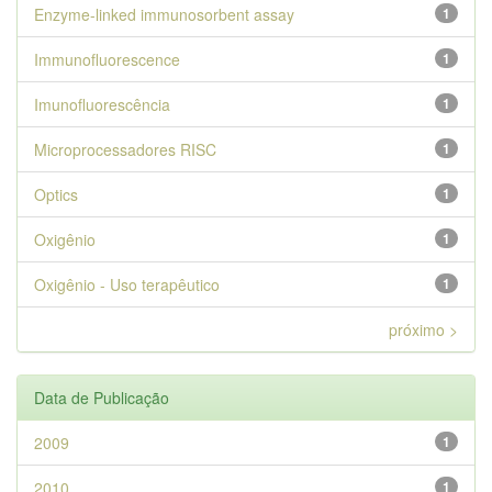
Enzyme-linked immunosorbent assay
1
Immunofluorescence
1
Imunofluorescência
1
Microprocessadores RISC
1
Optics
1
Oxigênio
1
Oxigênio - Uso terapêutico
1
próximo >
Data de Publicação
2009
1
2010
1