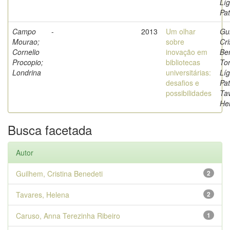
Líg
Pat
Campo
-
2013
Um olhar
Gu
Mourao;
sobre
Cri
Cornelio
inovação em
Ben
Procopio;
bibliotecas
Tor
Londrina
universitárias:
Líg
desafios e
Pat
possibilidades
Ta
He
Busca facetada
Autor
Guilhem, Cristina Benedeti
2
Tavares, Helena
2
Caruso, Anna Terezinha Ribeiro
1