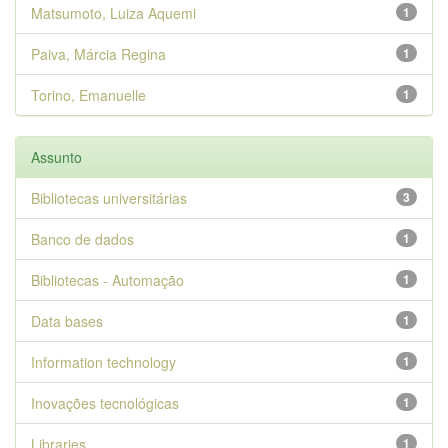
Matsumoto, Luiza Aquemi
1
Paiva, Márcia Regina
1
Torino, Emanuelle
1
Assunto
Bibliotecas universitárias
3
Banco de dados
1
Bibliotecas - Automação
1
Data bases
1
Information technology
1
Inovações tecnológicas
1
Libraries
1