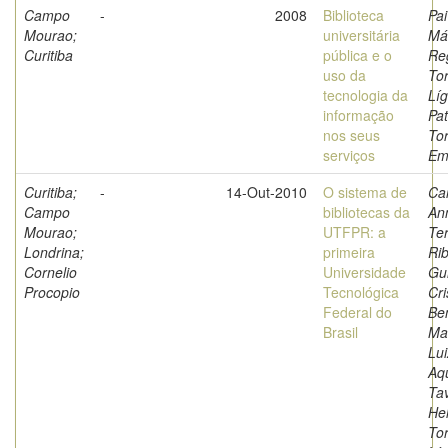
Campo
-
2008
Biblioteca
Pai
Mourao;
universitária
Má
Curitiba
pública e o
Re
uso da
Tor
tecnologia da
Líg
informação
Pat
nos seus
Tor
serviços
Em
Curitiba;
-
14-Out-2010
O sistema de
Ca
Campo
bibliotecas da
An
Mourao;
UTFPR: a
Te
Londrina;
primeira
Rib
Cornelio
Universidade
Gu
Procopio
Tecnológica
Cri
Federal do
Ben
Brasil
Ma
Lu
Aq
Ta
He
Tor