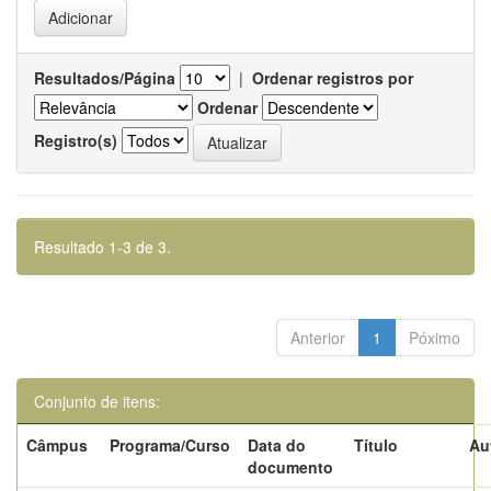
Resultados/Página
|
Ordenar registros por
Ordenar
Registro(s)
Resultado 1-3 de 3.
Anterior
1
Póximo
Conjunto de itens:
Câmpus
Programa/Curso
Data do
Título
Au
documento