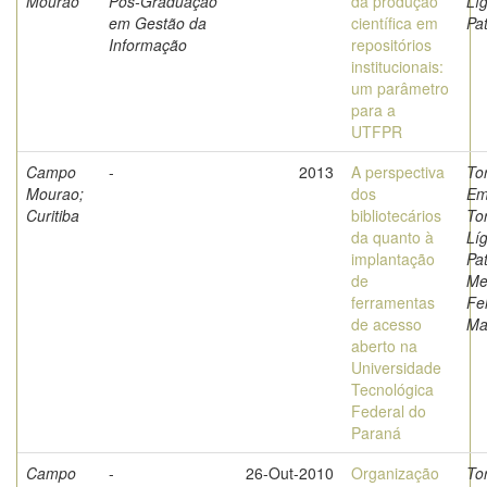
Mourao
Pós-Graduação
da produção
Líg
em Gestão da
científica em
Pat
Informação
repositórios
institucionais:
um parâmetro
para a
UTFPR
Campo
-
2013
A perspectiva
Tor
Mourao;
dos
Em
Curitiba
bibliotecários
Tor
da quanto à
Líg
implantação
Pat
de
Me
ferramentas
Fe
de acesso
Ma
aberto na
Universidade
Tecnológica
Federal do
Paraná
Campo
-
26-Out-2010
Organização
Tor