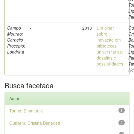
Tor
Líg
Pat
Campo
-
2013
Um olhar
Gu
Mourao;
sobre
Cri
Cornelio
inovação em
Be
Procopio;
bibliotecas
Tor
Londrina
universitárias:
Líg
desafios e
Pat
possibilidades
Ta
He
Busca facetada
Autor
Torino, Emanuelle
3
Guilhem, Cristina Benedeti
2