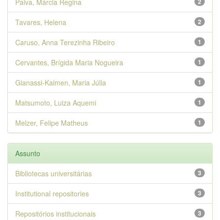
Paiva, Márcia Regina
2
Tavares, Helena
2
Caruso, Anna Terezinha Ribeiro
1
Cervantes, Brígida Maria Nogueira
1
Gianassi-Kaimen, Maria Júlia
1
Matsumoto, Luiza Aquemi
1
Melzer, Felipe Matheus
1
Assunto
Bibliotecas universitárias
3
Institutional repositories
3
Repositórios institucionais
3