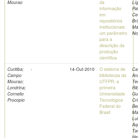
Mourao
da
Líg
informação
Pat
em
Ce
repositórios
Br
institucionais:
Ma
um parâmetro
No
para a
descrição da
produção
científica
Curitiba;
-
14-Out-2010
O sistema de
Ca
Campo
bibliotecas da
An
Mourao;
UTFPR: a
Te
Londrina;
primeira
Rib
Cornelio
Universidade
Gu
Procopio
Tecnológica
Cri
Federal do
Be
Brasil
Ma
Lu
Aq
Ta
He