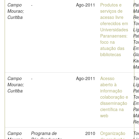
Campo
-
Ago-2011
Produtos e
Pai
Mourao;
serviços de
Má
Curitiba
acesso livre
Re
oferecidos em
Tor
Universidades
Líg
Paranaenses:
Pat
foco na
Tor
atuação das
Em
bibliotecas
Gi
Ka
Mar
Campo
-
Ago-2011
Acesso
Tor
Mourao;
aberto à
Líg
Curitiba
informação
Pat
colaboração e
Tor
disseminação
Em
científica na
Pai
web
Má
Re
Campo
Programa de
2010
Organização
Tor