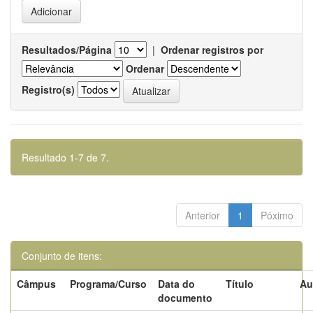
Resultados/Página
|
Ordenar registros por
Ordenar
Registro(s)
Resultado 1-7 de 7.
Anterior
1
Póximo
Conjunto de itens:
Câmpus
Programa/Curso
Data do
Título
Au
documento