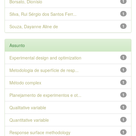
Borsato, Dionísio
1
Silva, Rui Sérgio dos Santos Ferr...
1
Souza, Dayanne Aline de
1
Assunto
Experimental design and optimization
1
Metodologia de superfície de resp...
1
Método complex
1
Planejamento de experimentos e ot...
1
Qualitative variable
1
Quantitative variable
1
Response surface methodology
1