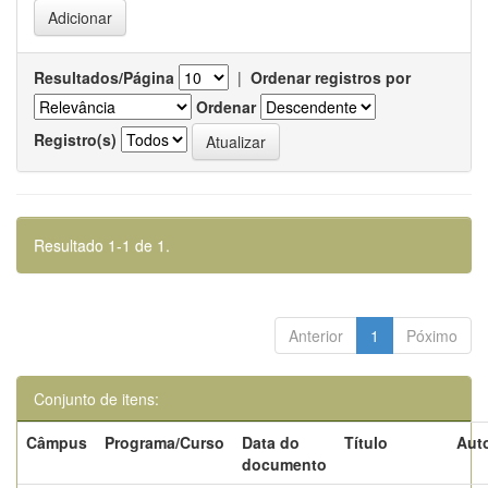
Resultados/Página
|
Ordenar registros por
Ordenar
Registro(s)
Resultado 1-1 de 1.
Anterior
1
Póximo
Conjunto de itens:
Câmpus
Programa/Curso
Data do
Título
Auto
documento