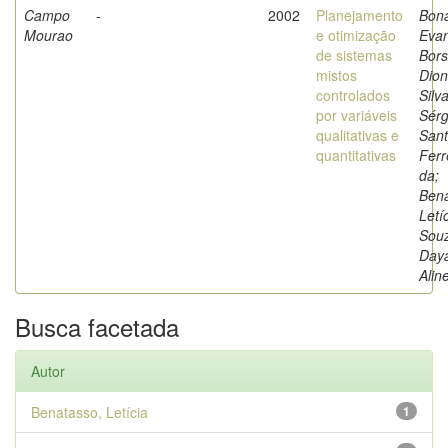
Campo
-
2002
Planejamento
Bon
Mourao
e otimização
Evan
de sistemas
Bors
mistos
Dion
controlados
Silv
por variáveis
Sérg
qualitativas e
San
quantitativas
Ferr
da;
Bena
Letíc
Sou
Day
Alin
Busca facetada
Autor
Benatasso, Letícia
1