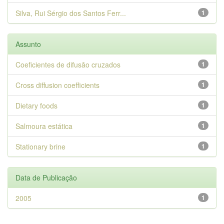
Silva, Rui Sérgio dos Santos Ferr...
1
Assunto
Coeficientes de difusão cruzados
1
Cross diffusion coefficients
1
Dietary foods
1
Salmoura estática
1
Stationary brine
1
Data de Publicação
2005
1