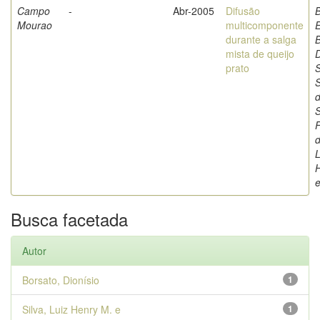
Campo
-
Abr-2005
Difusão
Mourao
multicomponente
durante a salga
B
mista de queijo
D
prato
S
S
F
d
L
Busca facetada
Autor
Borsato, Dionísio
1
Silva, Luiz Henry M. e
1