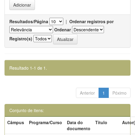
Resultados/Página
|
Ordenar registros por
Ordenar
Registro(s)
Resultado 1-1 de 1.
Anterior
1
Póximo
Conjunto de itens:
Câmpus
Programa/Curso
Data do
Título
Autor(
documento