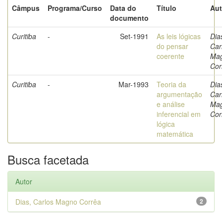
Câmpus
Programa/Curso
Data do
Título
Aut
documento
Curitiba
-
Set-1991
As leis lógicas
Dia
do pensar
Car
coerente
Ma
Cor
Curitiba
-
Mar-1993
Teoria da
Dia
argumentação
Car
e análise
Ma
inferencial em
Cor
lógica
matemática
Busca facetada
Autor
Dias, Carlos Magno Corrêa
2