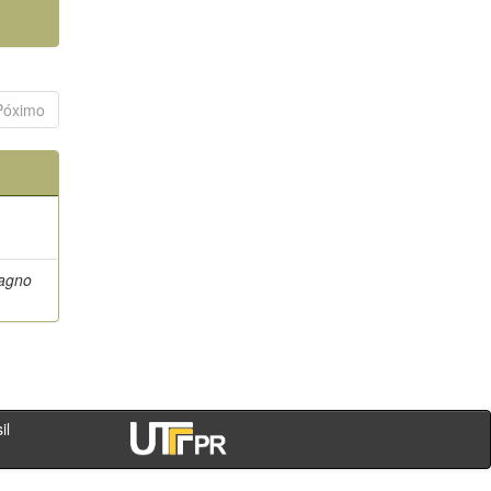
Póximo
Magno
- PR - Brasil