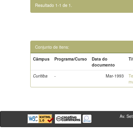
Resultado 1-1 de 1.
Conjunto de itens:
Câmpus
Programa/Curso
Data do
Tí
documento
Curitiba
-
Mar-1993
Te
m
Av. Sete de Se