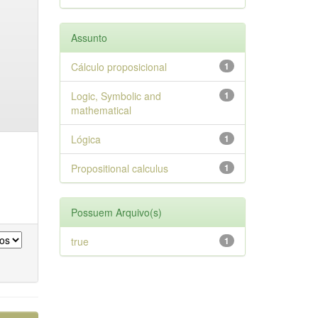
Assunto
Cálculo proposicional
1
Logic, Symbolic and
1
mathematical
Lógica
1
Propositional calculus
1
Possuem Arquivo(s)
true
1