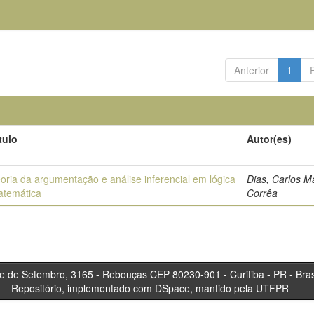
Anterior
1
tulo
Autor(es)
oria da argumentação e análise inferencial em lógica
Dias, Carlos 
atemática
Corrêa
tembro, 3165 - Rebouças CEP 80230-901 - Curitiba 
Repositório, implementado com DSpace, mantido pela UTFPR