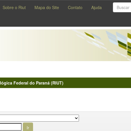
Sobre o Riut
Mapa do Site
Contato
Ajuda
lógica Federal do Paraná (RIUT)