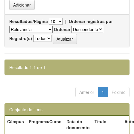
Resultados/Página
|
Ordenar registros por
Ordenar
Registro(s)
Resultado 1-1 de 1.
Anterior
1
Póximo
Conjunto de itens:
Câmpus
Programa/Curso
Data do
Título
Auto
documento