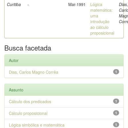
Curitiba
-
Mar-1991
Lógica
Dias,
matemática:
Carl
uma
Mag
introdução
Corr
ao cálculo
proposicional
Busca facetada
Autor
Dias, Carlos Magno Corrêa
1
Assunto
Cálculo dos predicados
1
Cálculo proposicional
1
Lógica simbólica e matemática
1