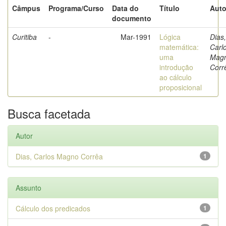
Câmpus
Programa/Curso
Data do
Título
Auto
documento
Curitiba
-
Mar-1991
Lógica
Dias,
matemática:
Carl
uma
Mag
introdução
Corr
ao cálculo
proposicional
Busca facetada
Autor
Dias, Carlos Magno Corrêa
1
Assunto
Cálculo dos predicados
1