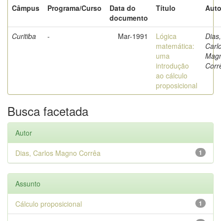
Câmpus
Programa/Curso
Data do
Título
Auto
documento
Curitiba
-
Mar-1991
Lógica
Dias,
matemática:
Carl
uma
Mag
introdução
Corr
ao cálculo
proposicional
Busca facetada
Autor
Dias, Carlos Magno Corrêa
1
Assunto
Cálculo proposicional
1