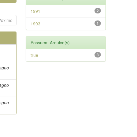
1991
2
Póximo
1993
1
Possuem Arquivo(s)
true
3
Magno
Magno
Magno