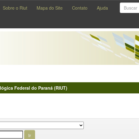
Sobre o Riut
Mapa do Site
Contato
Ajuda
lógica Federal do Paraná (RIUT)