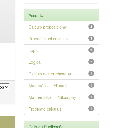
Assunto
Cálculo proposicional
3
Propositional calculus
3
Logic
2
Lógica
2
Cálculo dos predicados
1
Matemática - Filosofia
1
Mathematics – Philosophy
1
Predicate calculus
1
Data de Publicação